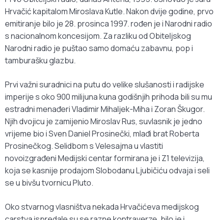
Hrvačić kapitalom Miroslava Kutle. Nakon dvije godine, prvo
emitiranje bilo je 28. prosinca 1997. rođen je i Narodni radio
s nacionalnom koncesijom. Za razliku od Obiteljskog
Narodni radio je puštao samo domaću zabavnu, pop i
tamburašku glazbu.
Prvi važni suradnici na putu do velike slušanosti i radijske
imperije s oko 900 milijuna kuna godišnjih prihoda bili su mu
estradni menađeri Vladimir Mihaljek-Miha i Zoran Škugor.
Njih dvojicu je zamijenio Miroslav Rus, suvlasnik je jedno
vrijeme bio i Sven Daniel Prosinečki, mlađi brat Roberta
Prosinečkog. Selidbom s Velesajma u vlastiti
novoizgrađeni Medijski centar formirana je i Z1 televizija,
koja se kasnije prodajom Slobodanu Ljubičiću odvaja i seli
se u bivšu tvornicu Pluto.
Oko stvarnog vlasništva nekada Hrvačićeva medijskog
carstva ispredale su se razne kontraverze, bilo je i