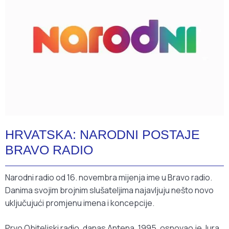
HRVATSKA: NARODNI POSTAJE
BRAVO RADIO
Narodni radio od 16. novembra mijenja ime u Bravo radio.
Danima svojim brojnim slušateljima najavljuju nešto novo
uključujući promjenu imena i koncepcije.
Prvo Obiteljski radio, danas Antena, 1995. osnovao je Jura