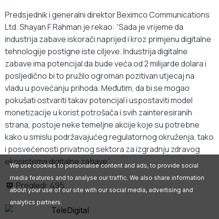
Predsjednik i generalni direktor Beximco Communications
Ltd. Shayan F Rahman je rekao: “Sada je vrijeme da
industrija zabave iskorači naprijed i kroz primjenu digitalne
tehnologije postigne iste ciljeve. Industrija digitalne
zabave ima potencijal da bude veća od 2 milijarde dolara i
posljedično bi to pružilo ogroman pozitivan utjecaj na
vladu u povećanju prihoda. Međutim, da bi se mogao
pokušati ostvariti takav potencijal i uspostaviti model
monetizacije u korist potrošača i svih zainteresiranih
strana, postoje neke temeljne akcije koje su potrebne
kako u smislu podržavajućeg regulatornog okruženja, tako
i posvećenosti privatnog sektora za izgradnju zdravog
ekosistema digitalne zabave”.
We use cookies to personalise content and ads, to provide social
media features and to analyse our traffic. We also share information
Pregledi:
495
about your use of our site with our social media, advertising and
analytics partners.