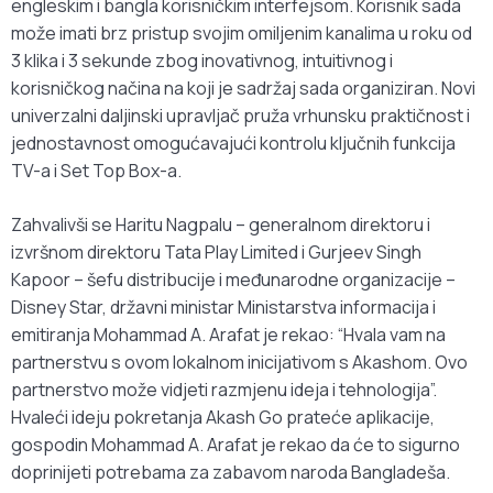
engleskim i bangla korisničkim interfejsom. Korisnik sada
može imati brz pristup svojim omiljenim kanalima u roku od
3 klika i 3 sekunde zbog inovativnog, intuitivnog i
korisničkog načina na koji je sadržaj sada organiziran. Novi
univerzalni daljinski upravljač pruža vrhunsku praktičnost i
jednostavnost omogućavajući kontrolu ključnih funkcija
TV-a i Set Top Box-a.
Zahvalivši se Haritu Nagpalu – generalnom direktoru i
izvršnom direktoru Tata Play Limited i Gurjeev Singh
Kapoor – šefu distribucije i međunarodne organizacije –
Disney Star, državni ministar Ministarstva informacija i
emitiranja Mohammad A. Arafat je rekao: “Hvala vam na
partnerstvu s ovom lokalnom inicijativom s Akashom. Ovo
partnerstvo može vidjeti razmjenu ideja i tehnologija”.
Hvaleći ideju pokretanja Akash Go prateće aplikacije,
gospodin Mohammad A. Arafat je rekao da će to sigurno
doprinijeti potrebama za zabavom naroda Bangladeša.