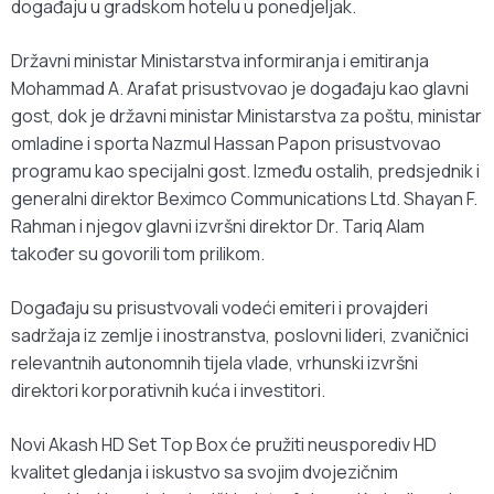
događaju u gradskom hotelu u ponedjeljak.
Državni ministar Ministarstva informiranja i emitiranja
Mohammad A. Arafat prisustvovao je događaju kao glavni
gost, dok je državni ministar Ministarstva za poštu, ministar
omladine i sporta Nazmul Hassan Papon prisustvovao
programu kao specijalni gost. Između ostalih, predsjednik i
generalni direktor Beximco Communications Ltd. Shayan F.
Rahman i njegov glavni izvršni direktor Dr. Tariq Alam
također su govorili tom prilikom.
Događaju su prisustvovali vodeći emiteri i provajderi
sadržaja iz zemlje i inostranstva, poslovni lideri, zvaničnici
relevantnih autonomnih tijela vlade, vrhunski izvršni
direktori korporativnih kuća i investitori.
Novi Akash HD Set Top Box će pružiti neusporediv HD
kvalitet gledanja i iskustvo sa svojim dvojezičnim