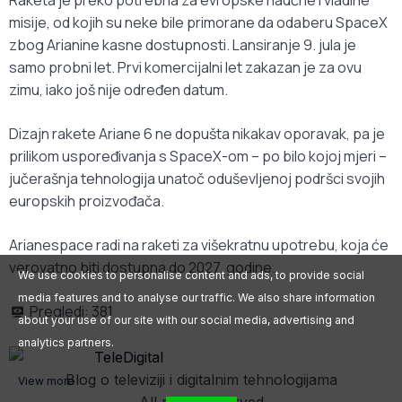
Raketa je preko potrebna za evropske naučne i vladine
misije, od kojih su neke bile primorane da odaberu SpaceX
zbog Arianine kasne dostupnosti. Lansiranje 9. jula je
samo probni let. Prvi komercijalni let zakazan je za ovu
zimu, iako još nije određen datum.
Dizajn rakete Ariane 6 ne dopušta nikakav oporavak, pa je
prilikom uspoređivanja s SpaceX-om – po bilo kojoj mjeri –
jučerašnja tehnologija unatoč oduševljenoj podršci svojih
europskih proizvođača.
Arianespace radi na raketi za višekratnu upotrebu, koja će
verovatno biti dostupna do 2027. godine.
We use cookies to personalise content and ads, to provide social
media features and to analyse our traffic. We also share information
Pregledi:
381
about your use of our site with our social media, advertising and
analytics partners.
Blog o televiziji i digitalnim tehnologijama
View more