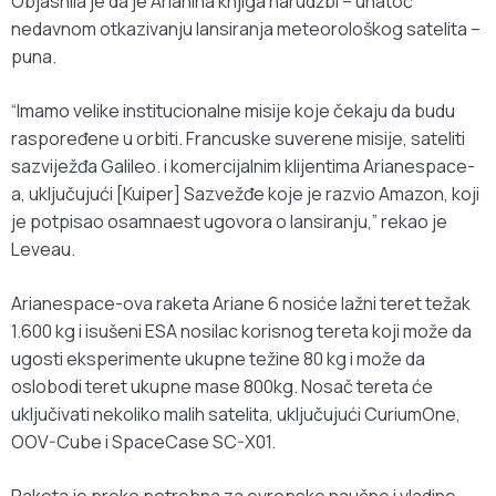
Objasnila je da je Arianina knjiga narudžbi – unatoč
nedavnom otkazivanju lansiranja meteorološkog satelita –
puna.
“Imamo velike institucionalne misije koje čekaju da budu
raspoređene u orbiti. Francuske suverene misije, sateliti
sazviježđa Galileo. i komercijalnim klijentima Arianespace-
a, uključujući [Kuiper] Sazvežđe koje je razvio Amazon, koji
je potpisao osamnaest ugovora o lansiranju,” rekao je
Leveau.
Arianespace-ova raketa Ariane 6 nosiće lažni teret težak
1.600 kg i isušeni ESA nosilac korisnog tereta koji može da
ugosti eksperimente ukupne težine 80 kg i može da
oslobodi teret ukupne mase 800kg. Nosač tereta će
uključivati nekoliko malih satelita, uključujući CuriumOne,
OOV-Cube i SpaceCase SC-X01.