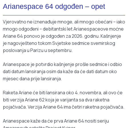
Arianespace 64 odgođen – opet
Vjerovatno ne iznenađuje mnoge, ali mnogo obećani – iako
mnogo odgođeni – debitantski let Arianespaceove moćne
Ariane 64 ponovo je odgođen za 2026. godinu. Kašnjenje
je nagovješteno tokom Svjetske sedmice svemirskog
poslovanja u Parizu u septembru.
Arianespace je potvrdio kašnjenje prošle sedmice i odbio
dati datum lansiranja osim da kaže da će dati datum oko
mjesec dana prije lansiranja.
Raketa Ariane će biti lansirana oko 4. novembra, ali ovo će
biti verzija Ariane 62 koja je varijanta sa dva raketna
pojačivača. Verzija Ariane 64 ima četiri raketna pojačivača.
Arianespace kaže da će prva Ariane 64 nositi seriju