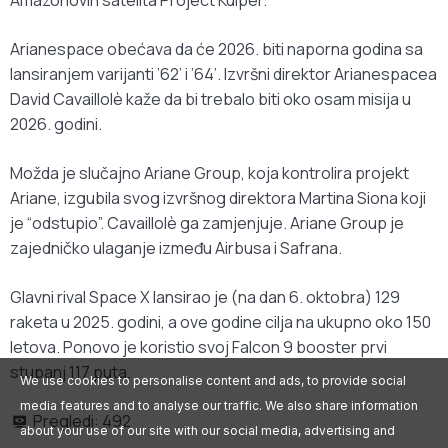
Amazonovih satelita Project Kuiper.
Arianespace obećava da će 2026. biti naporna godina sa
lansiranjem varijanti ’62’ i ’64’. Izvršni direktor Arianespacea
David Cavaillolè kaže da bi trebalo biti oko osam misija u
2026. godini.
Možda je slučajno Ariane Group, koja kontrolira projekt
Ariane, izgubila svog izvršnog direktora Martina Siona koji
je “odstupio”. Cavaillolè ga zamjenjuje. Ariane Group je
zajedničko ulaganje između Airbusa i Safrana.
Glavni rival Space X lansirao je (na dan 6. oktobra) 129
raketa u 2025. godini, a ove godine cilja na ukupno oko 150
letova. Ponovo je koristio svoj Falcon 9 booster prvi
stupanj 117 puta.
We use cookies to personalise content and ads, to provide social
media features and to analyse our traffic. We also share information
Pregledi:
492
about your use of our site with our social media, advertising and