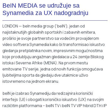
BeIN MEDIA se udružuje sa
Synamedia za UX nadogradnju
LONDON — beIn media group (‘beIN’), jedan od
najistaknutijih globalnih sportskih i zabavnih emitera,
proširio je svoje partnerstvo sa vodećim provajderom
video softvera Synamedia kako bi transformisao iskustvo
gledanja pretplatnika novim, impresivnim mogućnostima
koje produbljuju angažman gledalaca u 24 zemlje Bliskog
istoka i Severne Afrike (MENA). Na prvom mestu
emitovane TV serije, jedna od novih funkcija omogućava
ljubiteljima sporta da gledaju dve utakmice uživo
istovremeno na jednom ekranu.
beIN je izabrao Synamediju da redizajnira korisnički
interfejs (UI) i obogati korisničko iskustvo (UX) na svojim
različitim platformama – beIN TV i beIN TV VIP hibrid DTH i IP