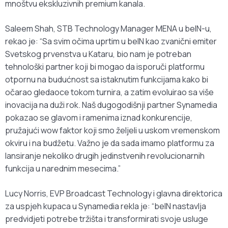
mnoštvu ekskluzivnih premium kanala.
Saleem Shah, STB Technology Manager MENA u beIN-u,
rekao je: “Sa svim očima uprtim u beIN kao zvanični emiter
Svetskog prvenstva u Kataru, bio nam je potreban
tehnološki partner koji bi mogao da isporuči platformu
otpornu na budućnost sa istaknutim funkcijama kako bi
očarao gledaoce tokom turnira, a zatim evoluirao sa više
inovacija na duži rok. Naš dugogodišnji partner Synamedia
pokazao se glavom i ramenima iznad konkurencije,
pružajući wow faktor koji smo željeli u uskom vremenskom
okviru i na budžetu. Važno je da sada imamo platformu za
lansiranje nekoliko drugih jedinstvenih revolucionarnih
funkcija u narednim mesecima.”
Lucy Norris, EVP Broadcast Technology i glavna direktorica
za uspjeh kupaca u Synamedia rekla je: “beIN nastavlja
predvidjeti potrebe tržišta i transformirati svoje usluge