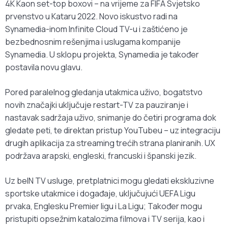
4K Kaon set-top boxovi – na vrijeme za FIFA Svjetsko
prvenstvo u Kataru 2022. Novo iskustvo radi na
Synamedia-inom Infinite Cloud TV-u i zaštićeno je
bezbednosnim rešenjima i uslugama kompanije
Synamedia. U sklopu projekta, Synamedia je također
postavila novu glavu.
Pored paralelnog gledanja utakmica uživo, bogatstvo
novih značajki uključuje restart-TV za pauziranje i
nastavak sadržaja uživo, snimanje do četiri programa dok
gledate peti, te direktan pristup YouTubeu – uz integraciju
drugih aplikacija za streaming trećih strana planiranih. UX
podržava arapski, engleski, francuski i španski jezik.
Uz beIN TV usluge, pretplatnici mogu gledati ekskluzivne
sportske utakmice i događaje, uključujući UEFA Ligu
prvaka, Englesku Premier ligu i La Ligu; Također mogu
pristupiti opsežnim katalozima filmova i TV serija, kao i