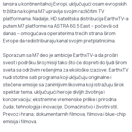
lansira u kontinentalnoj Evropi, uključujući osam evropskih
tržišta na kojima M7 upravlja svojim različitim TV
platformama. Nadalje, HD satelitska distribucija EarthxTV-a
putem M7 platforme na ASTRA 60,5 East – počevši od
danas – omogućava operaterima trećih strana širom
Evrope da redistribuiraju kanal svojim pretplatnicima.
Sporazum sa M7 deo je ambicije EarthxTV-a da proširi
svest i podršku široj misiji tako što će dopreti do ljudi širom
sveta sa održivim rešenjima za ekološke izazove. EarthxTV
nudi stotine sati programa koji uključuju originalne i
stečene emisije sa zanimljivim likovima koji istražuju širok
spektar tema, uključujući heroje divljih životinja i
konzervaciju; ekstremne vremenske prilike i prirodna
čuda; tehnologija i inovacije; Domaćinstvo i životni stil;
Prevoz i hrana; dokumentarnih filmova, filmova i blue-chip
emisija i filmova.