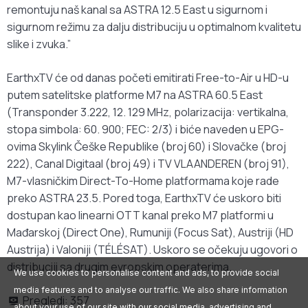
remontuju naš kanal sa ASTRA 12.5 East u sigurnom i
sigurnom režimu za dalju distribuciju u optimalnom kvalitetu
slike i zvuka.”
EarthxTV će od danas početi emitirati Free-to-Air u HD-u
putem satelitske platforme M7 na ASTRA 60.5 East
(Transponder 3.222, 12. 129 MHz, polarizacija: vertikalna,
stopa simbola: 60. 900; FEC: 2/3) i biće naveden u EPG-
ovima Skylink Češke Republike (broj 60) i Slovačke (broj
222), Canal Digitaal (broj 49) i TV VLAANDEREN (broj 91),
M7-vlasničkim Direct-To-Home platformama koje rade
preko ASTRA 23.5. Pored toga, EarthxTV će uskoro biti
dostupan kao linearni OTT kanal preko M7 platformi u
Mađarskoj (Direct One), Rumuniji (Focus Sat), Austriji (HD
Austrija) i Valoniji (TÉLÉSAT). Uskoro se očekuju ugovori o
distribuciji sa drugim evropskim operaterima.
We use cookies to personalise content and ads, to provide social
media features and to analyse our traffic. We also share information
Pregledi:
357
about your use of our site with our social media, advertising and