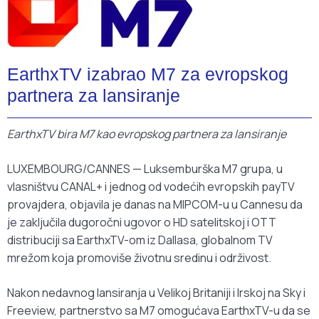
EarthxTV izabrao M7 za evropskog
partnera za lansiranje
EarthxTV bira M7 kao evropskog partnera za lansiranje
LUXEMBOURG/CANNES — Luksemburška M7 grupa, u
vlasništvu CANAL+ i jednog od vodećih evropskih payTV
provajdera, objavila je danas na MIPCOM-u u Cannesu da
je zaključila dugoročni ugovor o HD satelitskoj i OTT
distribuciji sa EarthxTV-om iz Dallasa, globalnom TV
mrežom koja promoviše životnu sredinu i održivost.
Nakon nedavnog lansiranja u Velikoj Britaniji i Irskoj na Sky i
Freeview, partnerstvo sa M7 omogućava EarthxTV-u da se