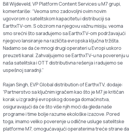
Bill Wijdeveld, VP Platform Content Services u M7 grupi,
komentariše: “Veoma smo zadovoljni ovim novim
ugovorom o satelitskom kapacitetu i distribuciji sa
EarthxTV-om. S obzirom na njegovu važnu misiju, veoma
smo srećni što sarađujemo sa EarthxTV-om podržavajući
njegovo lansiranje na različita evropska ključna tržišta.
Nadamo se da će mnogi drugi operateri u Evropi uskoro
preuzeti kanal. Zahvaljujemo se EarthxTV-u na poverenju u
naša satelitska i OTT distributivna rešenja i radujemo se
uspešnoj saradnji.”
Rajan Singh, EVP Global distribution of EarthxTV, dodaje:
“Partnerstvo sa ključnim igračem kao što je M7 je kritičan
korak u izgradnji evropskog dosega domaćinstva,
osiguravajući da će što više njih moći da gleda naše
programe i time bolje razume ekološke izazove. Pored
toga, imamo veliko poverenje u odlične usluge satelitske
platforme M7, omogućavajući operaterima treće strane da