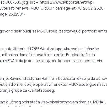
-900×506.jpg” src=”https://www.dvbportal.net/wp-
s/Eutelsat-renews-MBC-GROUP-carriage-at-78-25C2-25B0-
image-232298″>
govor o distribuciji sa MBC Group, zadržavajući portfolio emit
staviti koristiti 7/8° West za isporuku svoje mješavine
la milionima domaćinstava širom regije. Eutelsat kaže da
u MENA-i i da je domaćin najveće koncentracije besplatnih i
cenije. Raymond Estphan Rahme iz Eutelsata rekao je da obno
t platforme, dok je operativni direktor MBC-a Joe Igoe nazv
iranja grupe za kvalitet i doseg.
ao ključnog pokretača visokokvalitetnog emitiranja u MENA-i,