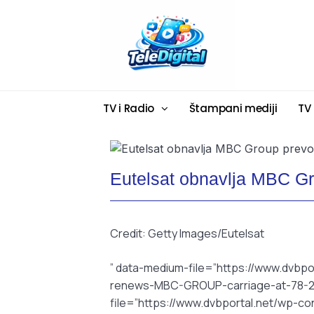
TV i Radio
Štampani mediji
TV
Eutelsat obnavlja MBC G
Credit: Getty Images/Eutelsat
” data-medium-file=”https://www.dvbpo
renews-MBC-GROUP-carriage-at-78-25
file=”https://www.dvbportal.net/wp-c