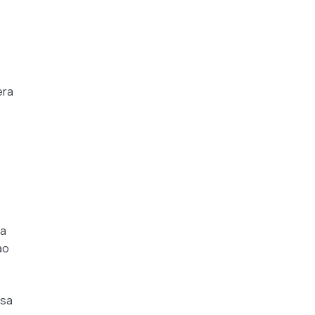
era
va
ao
 sa