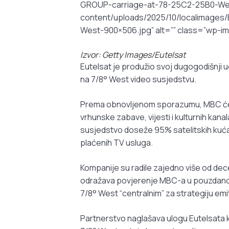
GROUP-carriage-at-78-25C2-25B0-West
content/uploads/2025/10/localimage
West-900×506.jpg” alt=”” class=”wp-
Izvor: Getty Images/Eutelsat
Eutelsat je produžio svoj dugogodišnji u
na 7/8° West video susjedstvu.
Prema obnovljenom sporazumu, MBC će na
vrhunske zabave, vijesti i kulturnih kana
susjedstvo doseže 95% satelitskih kuća 
plaćenih TV usluga.
Kompanije su radile zajedno više od de
odražava povjerenje MBC-a u pouzdanos
7/8° West “centralnim” za strategiju emit
Partnerstvo naglašava ulogu Eutelsata k