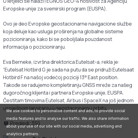
U letjelici se nalazi i EGNOS GEO-4 nosivost za Agenciju
Evropske unije za svemirski program (EUSPA).
Ovo je deo Evropske geostacionarne navigacione službe
koja deluje kao usluga proširenja na globalne sisteme
pozicioniranja, kako bi se poboljšala pouzdanost
informacija o pozicioniranju.
Eva Berneke, izvršna direktorica Eutelsat-a, rekla je:
“Eutelsat Hotbird G je sada na putu da se pridruži Eutelsaat
Hotbird F na našoj vodećoj poziciji 13° East position.
Takođe se radujemo kompletiranju GNSS mreže za našeg
dugoročnog klijenta i partnera Evropske unije, EUSPA.
Čestitam timovima Eutelsat, Airbus i SpaceX na još jednom
uspješnom lansiranju u geostacionarnu orbitu.
We use cookies to personalise content and ads, to provide social
media features and to analyse our traffic. We also share information
Pregledi:
350
about your use of our site with our social media, advertising and
analytics partners.