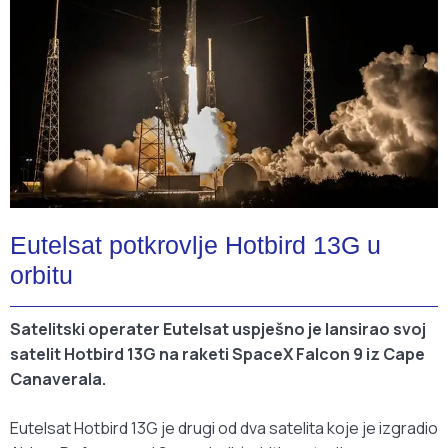
Eutelsat potkrovlje Hotbird 13G u
orbitu
Satelitski operater Eutelsat uspješno je lansirao svoj
satelit Hotbird 13G na raketi SpaceX Falcon 9 iz Cape
Canaverala.
Eutelsat Hotbird 13G je drugi od dva satelita koje je izgradio