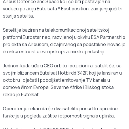
Airbus Defence and Space koji će biti postavljen na
vodeću poziciju Eutelsata ° East position, zamjenjujući tri
starija satelita.
Satelit je baziran na telekomunikacionoj satelitskoj
platformi Eurostar neo, razvijenoj u okviru ESA Partnership
projekta sa Airbusom, dizajniranog da podstakne inovacije
i konkurentnost u evropskoj svemirskoj industriji.
Jednom kada uđe u GEO orbitu i pozicionira, satelit će, sa
svojim blizancem Eutelsat Hotbirdd 342F, koji je lansiran u
oktobru , ojačati i poboljšati emitovanje TV kanala u
domove širom Evrope, Severne Afrike i Bliskog istoka,
rekao je Eutelsat.
Operater je rekao da će dva satelita ponuditi napredne
funkcije u pogledu zaštite i otpornosti signala uplinka.