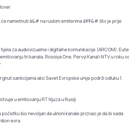
lover
etnuti â&# na ruskim emiterima âҰߧ&# što je prije
jela za audiovizuelne i digitalne komunikacije (ARCOM), Eute
mitovanju tri kanala, Rossiya One, Pervyi Kanal i NTV u roku o
.
vrgnut sankcijama ako Savet Evropske unije podrži odluku 1.
tvuje u emitovanju RT Njuza u Rusiji.
u početku bio nevoljan da ukloni kanale priznao je da bi sada
lion evra.