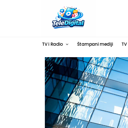
TV i Radio
Štampani mediji
TV