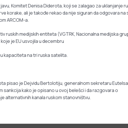
vu, Komitet Denisa Diderota, koji se zalagao za uklanjanje ru
rve korake, ali je takođe rekao da nije siguran da odgovara na
enom ARCOM-a.
otiv ruskih medijskih entiteta (VGTRK, Nacionalna medijska gru
koje je EU usvojila u decembru
 kapaciteta na tri ruska satelita.
ota pisao je Dejvidu Bertolotiju, generalnom sekretaru Eutelsa
m sankcija kako je opisano u ovoj belešci i da razgovara o
e alternativnih kanala ruskom stanovništvu.