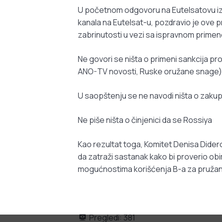
U početnom odgovoru na Eutelsatovu izja
kanala na Eutelsat-u, pozdravio je ove p
zabrinutosti u vezi sa ispravnom prim
Ne govori se ništa o primeni sankcija pr
ANO-TV novosti, Ruske oružane snage) 
U saopštenju se ne navodi ništa o zakupu
Ne piše ništa o činjenici da se Rossiya
Kao rezultat toga, Komitet Denisa Dider
da zatraži sastanak kako bi proverio obi
mogućnostima korišćenja B-a za pružanj
Pregledi:
381