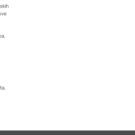
skih
 sve
pa,
ta,