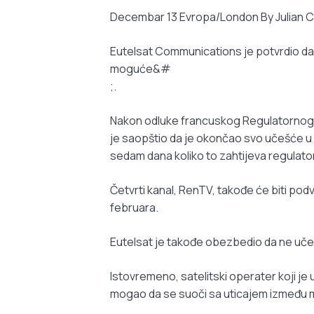
Decembar 13 Evropa/London By Julian C
Eutelsat Communications je potvrdio da će nam
moguće&#
;.
Nakon odluke francuskog Regulatornog ti
je saopštio da je okončao svo učešće u e
sedam dana koliko to zahtijeva regulator
Četvrti kanal, RenTV, takođe će biti pod
februara.
Eutelsat je takođe obezbedio da ne učes
Istovremeno, satelitski operater koji je 
mogao da se suoči sa uticajem između mi