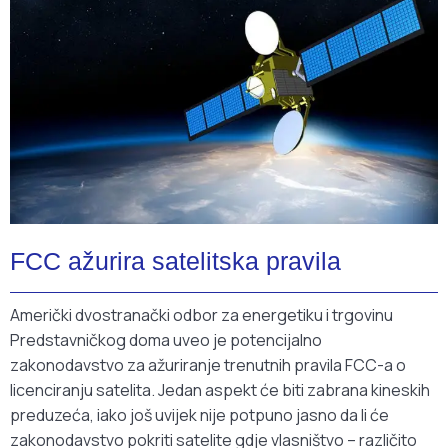
FCC ažurira satelitska pravila
Američki dvostranački odbor za energetiku i trgovinu
Predstavničkog doma uveo je potencijalno
zakonodavstvo za ažuriranje trenutnih pravila FCC-a o
licenciranju satelita. Jedan aspekt će biti zabrana kineskih
preduzeća, iako još uvijek nije potpuno jasno da li će
zakonodavstvo pokriti satelite gdje vlasništvo – različito