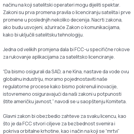
načinu na koji satelitski operateri mogu dijeliti spektar.
Zakoni su prva promena pravila o licenciranju satelita i prve
promene u poslednjih nekoliko decenija. Nacrti zakona,
ako budu usvojeni, ažuriraće Zakon o komunikacijama,
kako bi uključili satelitsku tehnologiju.
Jedna od velikih promjena dala bi FCC-u specifične rokove
za rukovanje aplikacijama za satelitsko licenciranje.
“Da bismo osigurali da SAD, a ne Kina, nastave da vode ovu
globalnu industriju, moramo pojednostaviti naše
regulatorne procese kako bismo pokrenuli inovacije,
istovremeno osiguravajući da naši zakoni u potpunosti
štite američku javnost,” navodi se u saopštenju Komiteta.
Glavni zakon bi obezbedio zahteve za svaku licencu, kao
što je da FCC stvori ciljeve za bezbednost svemira i
pokriva orbitalne krhotine, kao i način na koji se “mrtvi”