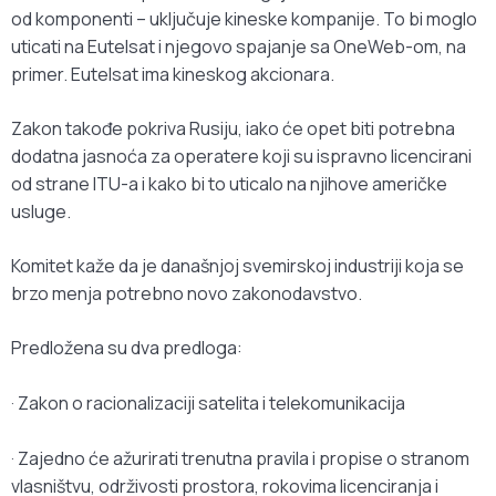
od komponenti – uključuje kineske kompanije. To bi moglo
uticati na Eutelsat i njegovo spajanje sa OneWeb-om, na
primer. Eutelsat ima kineskog akcionara.
Zakon takođe pokriva Rusiju, iako će opet biti potrebna
dodatna jasnoća za operatere koji su ispravno licencirani
od strane ITU-a i kako bi to uticalo na njihove američke
usluge.
Komitet kaže da je današnjoj svemirskoj industriji koja se
brzo menja potrebno novo zakonodavstvo.
Predložena su dva predloga:
· Zakon o racionalizaciji satelita i telekomunikacija
· Zajedno će ažurirati trenutna pravila i propise o stranom
vlasništvu, održivosti prostora, rokovima licenciranja i