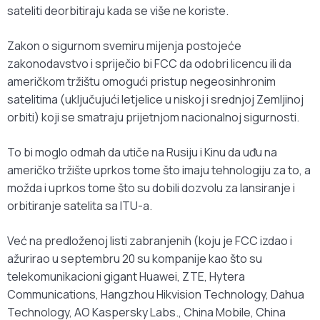
sateliti deorbitiraju kada se više ne koriste.
Zakon o sigurnom svemiru mijenja postojeće
zakonodavstvo i spriječio bi FCC da odobri licencu ili da
američkom tržištu omogući pristup negeosinhronim
satelitima (uključujući letjelice u niskoj i srednjoj Zemljinoj
orbiti) koji se smatraju prijetnjom nacionalnoj sigurnosti.
To bi moglo odmah da utiče na Rusiju i Kinu da uđu na
američko tržište uprkos tome što imaju tehnologiju za to, a
možda i uprkos tome što su dobili dozvolu za lansiranje i
orbitiranje satelita sa ITU-a.
Već na predloženoj listi zabranjenih (koju je FCC izdao i
ažurirao u septembru 20 su kompanije kao što su
telekomunikacioni gigant Huawei, ZTE, Hytera
Communications, Hangzhou Hikvision Technology, Dahua
Technology, AO Kaspersky Labs., China Mobile, China