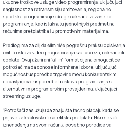
ukupne troškove usluge video programiranja, uključujući
saglasnost za retransmisiju emitovanja, regionalno
sportsko programiranje i druge naknade vezane za
programiranje, kao istaknutu jednolinijski predmet na
računima pretplatnika i u promotivnim materijalima.
Predlog ima za cilj da eliminiše pogrešnu praksu opisivanja
ovih troškova video programiranja kao poreza, naknade ili
doplate. Ovaj ažurirani “all-in” format cijena omogućit će
potrošačima da donose informirane izbore, uključujući
mogućnost usporedbe trgovine među konkurentskim
dobavljačima i usporedbe troškova programiranja s
alternativnim programerskim provajderima, uključujući
streaming usluge.
“Potrošači zaslužuju da znaju šta tačno plaćaju kada se
prijave za kablovsku ili satelitsku pretplatu. Niko ne voli
iznenađenja na svom računu, posebno porodice sa