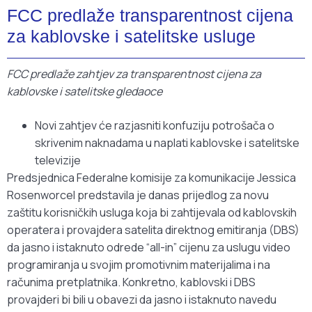
FCC predlaže transparentnost cijena
za kablovske i satelitske usluge
FCC predlaže zahtjev za transparentnost cijena za
kablovske i satelitske gledaoce
Novi zahtjev će razjasniti konfuziju potrošača o
skrivenim naknadama u naplati kablovske i satelitske
televizije
Predsjednica Federalne komisije za komunikacije Jessica
Rosenworcel predstavila je danas prijedlog za novu
zaštitu korisničkih usluga koja bi zahtijevala od kablovskih
operatera i provajdera satelita direktnog emitiranja (DBS)
da jasno i istaknuto odrede “all-in” cijenu za uslugu video
programiranja u svojim promotivnim materijalima i na
računima pretplatnika. Konkretno, kablovski i DBS
provajderi bi bili u obavezi da jasno i istaknuto navedu