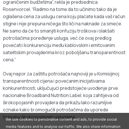
ograničenim budžetima”, rekla je predsednica
Rosenvorcel. “Radimo na tome da to učinimo tako da je
oglašena cena za uslugu cena koju plaćate kada vaš račun
stigne i nije prepuna ničega što liči na naknade za smeće.
Ne samo da će to smanjiti konfuziju troškova i olakšati
potrošačima poređenje usluga, već će ovaj predlog
povećati i konkurenciju među kablovskim i emitovanim
satelitskim provajderima kroz poboljšanu transparentnost
cena.”
Ovaj napor za zaštitu potrošača najnoviji je u Komisijinoj
transparentnosti cijena i povećanim inicijativama
konkurentnosti, uključujući predstojeće uvođenje prve
nacionalne Broadband Nutrition Label, koja zahtijeva od
širokopojasnih provajdera da prikažu lako razumljive
oznake kako bi omogućili potrošačima da uporede
trgovinu širokopojasnim uslugama.
We use cookies to personalise content and ads, to provide social
media features and to analyse our traffic. We also share information