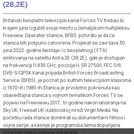
(28,2E)
Britanski besplatni televizijski kanal Forces TV trebao bi
krajem juna izgubiti svoje mesto u zemaljskom multipleksu
Freeview. Operater stanice, BFBS, potvrdio je da će
stanica biti potpuno zatvorena. Projekat se završava 30.
juna 2022. godine.Nestaje i iz besplatnog ( FTA)
emitovanja na satelitu Astra 2E (28,2E), gde je dostupan
na frekvenciji 11,836 GHz, pozicija H, SR 27500, FEC 5/6,
DVB-S/QPSK.Kanal pripada British Forces Broadcasting
Service (BFBS), je poznat po kultnim televizijskim klasicima
iz 1970-ih i 1980-ih.Stanica je prvobitno pokrenuta kao
obaveštajna stanica s vojnom tematikom.Forces TV se
pojavio na Freeviewu 2017., tri godine nakon lansiranja na
Sky UK, Freesat UK i kablovskoj mreži Virgin Media. Na
početku rada stanice dominirali su dokumentarni filmovi i
vojne serije, a kasnije je programska šema dopunjena
klasičnim televizijskim programima .