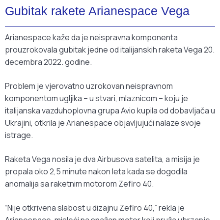
Gubitak rakete Arianespace Vega
Arianespace kaže da je neispravna komponenta
prouzrokovala gubitak jedne od italijanskih raketa Vega 20.
decembra 2022. godine.
Problem je vjerovatno uzrokovan neispravnom
komponentom ugljika – u stvari, mlaznicom – koju je
italijanska vazduhoplovna grupa Avio kupila od dobavljača u
Ukrajini, otkrila je Arianespace objavljujući nalaze svoje
istrage.
Raketa Vega nosila je dva Airbusova satelita, a misija je
propala oko 2,5 minute nakon leta kada se dogodila
anomalija sa raketnim motorom Zefiro 40.
“Nije otkrivena slabost u dizajnu Zefiro 40,” rekla je