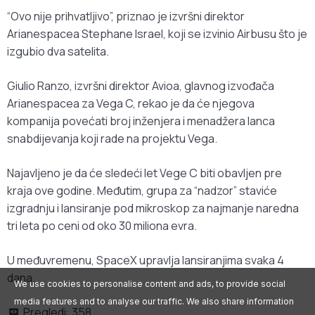
“Ovo nije prihvatljivo”, priznao je izvršni direktor
Arianespacea Stephane Israel, koji se izvinio Airbusu što je
izgubio dva satelita.
Giulio Ranzo, izvršni direktor Avioa, glavnog izvođača
Arianespacea za Vega C, rekao je da će njegova
kompanija povećati broj inženjera i menadžera lanca
snabdijevanja koji rade na projektu Vega.
Najavljeno je da će sledeći let Vege C biti obavljen pre
kraja ove godine. Međutim, grupa za “nadzor” staviće
izgradnju i lansiranje pod mikroskop za najmanje naredna
tri leta po ceni od oko 30 miliona evra.
U međuvremenu, SpaceX upravlja lansiranjima svaka 4
dana.
We use cookies to personalise content and ads, to provide social
media features and to analyse our traffic. We also share information
Pregledi:
358