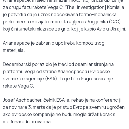
Arianespace, misleći na snažan motor koji pruža ubrzanje
za drugu fazu rakete Vega C. “The [investigation] Komisija
je potvrdila da je uzrok neočekivana termo-mehanička
prekomerna erozija kompozita ugljenika/ugljenika (C/C)
koji čini umetak mlaznice za grlo, koji je kupio Avio u Ukrajini.
Arianespace je zabranio upotrebu kompozitnog
materijala.
Decembarski poraz bio je treći od osam lansiranja na
platformu Vega od strane Arianespacea i Evropske
svemirske agencije (ESA). To je bilo drugo lansiranje
rakete Vega C.
Josef Aschbacher, čelnik ESA-e, rekao je na konferenciji
za novinare 3. marta da je pristup Evrope svemiru ugrožen
ako evropske kompanije ne budu mogle držati korak s
međunarodnim rivalima.