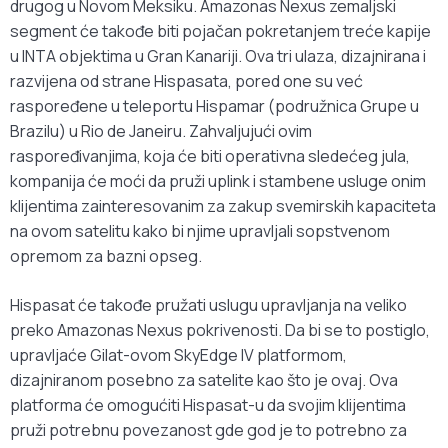
drugog u Novom Meksiku. Amazonas Nexus zemaljski
segment će takođe biti pojačan pokretanjem treće kapije
u INTA objektima u Gran Kanariji. Ova tri ulaza, dizajnirana i
razvijena od strane Hispasata, pored one su već
raspoređene u teleportu Hispamar (podružnica Grupe u
Brazilu) u Rio de Janeiru. Zahvaljujući ovim
raspoređivanjima, koja će biti operativna sledećeg jula,
kompanija će moći da pruži uplink i stambene usluge onim
klijentima zainteresovanim za zakup svemirskih kapaciteta
na ovom satelitu kako bi njime upravljali sopstvenom
opremom za bazni opseg.
Hispasat će takođe pružati uslugu upravljanja na veliko
preko Amazonas Nexus pokrivenosti. Da bi se to postiglo,
upravljaće Gilat-ovom SkyEdge IV platformom,
dizajniranom posebno za satelite kao što je ovaj. Ova
platforma će omogućiti Hispasat-u da svojim klijentima
pruži potrebnu povezanost gde god je to potrebno za