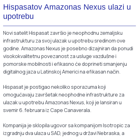
Hispasatov Amazonas Nexus ulazi u
upotrebu
Novi satelit Hispasat završio je neophodnu zemaljsku
infrastrukturu za svoj ulazak u upotrebu sredinom ove
godine. Amazonas Nexus je posebno dizajniran da ponudi
visokokvalitetnu povezanost za usluge vazdušne i
pomorske mobilnosti i efikasno će doprineti smanjenju
digitalnog jaza u Latinskoj Americi na efikasan način.
Hispasat je postigao nekoliko sporazuma koji
omogućavaju završetak neophodne infrastrukture za
ulazak u upotrebu Amazonas Nexus, koji je lansiran u
svemir 6. februara iz Cape Canaverala.
Kompanija je sklopila ugovor sa kompanijom Isotropic za
izgradnju dva ulaza u SAD, jednog u državi Nebraska, a