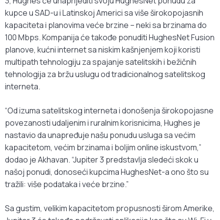
3, Hughes će unaprijediti svoju HughesNet ponudu za
kupce u SAD-u i Latinskoj Americi sa više širokopojasnih
kapaciteta i planovima veće brzine – neki sa brzinama do
100 Mbps. Kompanija će takođe ponuditi HughesNet Fusion
planove, kućni internet sa niskim kašnjenjem koji koristi
multipath tehnologiju za spajanje satelitskih i bežičnih
tehnologija za bržu uslugu od tradicionalnog satelitskog
interneta.
“Od izuma satelitskog interneta i donošenja širokopojasne
povezanosti udaljenim i ruralnim korisnicima, Hughes je
nastavio da unapređuje našu ponudu usluga sa većim
kapacitetom, većim brzinama i boljim online iskustvom,”
dodao je Akhavan. “Jupiter 3 predstavlja sledeći skok u
našoj ponudi, donoseći kupcima HughesNet-a ono što su
tražili: više podataka i veće brzine.”
Sa gustim, velikim kapacitetom propusnosti širom Amerike,