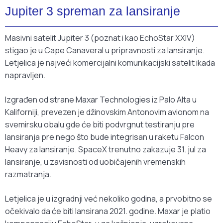
Jupiter 3 spreman za lansiranje
Masivni satelit Jupiter 3 (poznat i kao EchoStar XXIV)
stigao je u Cape Canaveral u pripravnosti za lansiranje.
Letjelica je najveći komercijalni komunikacijski satelit ikada
napravljen.
Izgrađen od strane Maxar Technologies iz Palo Alta u
Kaliforniji, prevezen je džinovskim Antonovim avionom na
svemirsku obalu gde će biti podvrgnut testiranju pre
lansiranja pre nego što bude integrisan u raketu Falcon
Heavy za lansiranje. SpaceX trenutno zakazuje 31. jul za
lansiranje, u zavisnosti od uobičajenih vremenskih
razmatranja.
Letjelica je u izgradnji već nekoliko godina, a prvobitno se
očekivalo da će biti lansirana 2021. godine. Maxar je platio