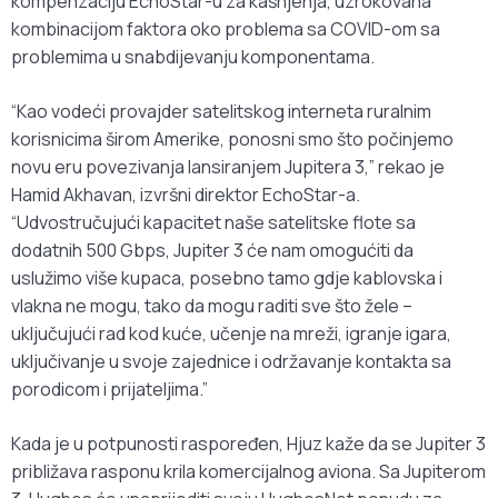
kompenzaciju EchoStar-u za kašnjenja, uzrokovana
kombinacijom faktora oko problema sa COVID-om sa
problemima u snabdijevanju komponentama.
“Kao vodeći provajder satelitskog interneta ruralnim
korisnicima širom Amerike, ponosni smo što počinjemo
novu eru povezivanja lansiranjem Jupitera 3,” rekao je
Hamid Akhavan, izvršni direktor EchoStar-a.
“Udvostručujući kapacitet naše satelitske flote sa
dodatnih 500 Gbps, Jupiter 3 će nam omogućiti da
uslužimo više kupaca, posebno tamo gdje kablovska i
vlakna ne mogu, tako da mogu raditi sve što žele –
uključujući rad kod kuće, učenje na mreži, igranje igara,
uključivanje u svoje zajednice i održavanje kontakta sa
porodicom i prijateljima.”
Kada je u potpunosti raspoređen, Hjuz kaže da se Jupiter 3
približava rasponu krila komercijalnog aviona. Sa Jupiterom