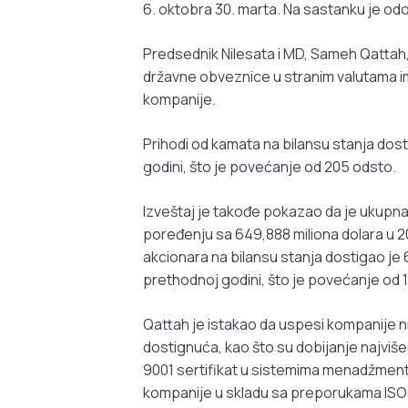
6. oktobra 30. marta. Na sastanku je odo
Predsednik Nilesata i MD, Sameh Qattah, 
državne obveznice u stranim valutama im
kompanije.
Prihodi od kamata na bilansu stanja dosti
godini, što je povećanje od 205 odsto.
Izveštaj je takođe pokazao da je ukupna 
poređenju sa 649,888 miliona dolara u 20
akcionara na bilansu stanja dostigao je 
prethodnoj godini, što je povećanje od 1
Qattah je istakao da uspesi kompanije ni
dostignuća, kao što su dobijanje najviše
9001 sertifikat u sistemima menadžmenta
kompanije u skladu sa preporukama ISO se