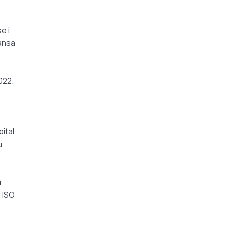
e i
lansa
022.
ital
u
a
i ISO