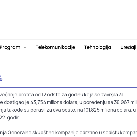
 Program
Telekomunikacije
Tehnologija
Uređaji
%
ovećanje profita od 12 odsto za godinu koja se završila 31.
 dostigao je 43,754 miliona dolara, u poređenju sa 38,967 mil
nja takođe su porasli za dva odsto, na 101,825 miliona dolara, u
2. godini.
nja Generalne skupštine kompanije održane u sedištu kompan