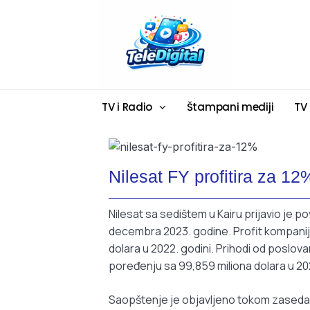
TV i Radio
Štampani mediji
TV
Nilesat FY profitira za 12
Nilesat sa sedištem u Kairu prijavio je p
decembra 2023. godine. Profit kompanije
dolara u 2022. godini. Prihodi od poslova
poređenju sa 99,859 miliona dolara u 202
Saopštenje je objavljeno tokom zaseda