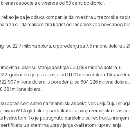
brena raspodjela dividende od 50 centi po dionici.
rekao je da je odluka kompanije da investira u trezorske zapis
ala za cilj da maksimizira korist od raspoloživog novčanog bi
gli su 22,7 miliona dolara, u poređenju sa 7,5 miliona dolara u 2
imovina u bilansu stanja dostigla 660,889 miliona dolara, u
22. godini, što je povećanje od 11,001 milion dolara. Ukupan kap
622,907 miliona dolara, u poređenju sa 604,226 miliona dolara 
8,681 miliona dolara.
su ograničeni samo na finansijski aspekt, već uključuju i drug
g nivoa WTA globalnog sertifikata za svoju zemaljsku stanicu 
 kvalitetom. To je postignuto paralelno sa restrukturiranjem
rtifikata u sistemima upravljanja kvalitetom i upravljanja.