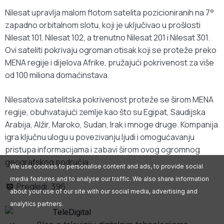
Nilesat upravlja malom flotom satelita pozicioniranih na 7°
zapadno orbitalnom slotu, koji je uključivao u prošlosti
Nilesat 101, Nilesat 102, a trenutno Nilesat 201 i Nilesat 301.
Ovi sateliti pokrivaju ogroman otisak koji se proteže preko
MENA regije i dijelova Afrike, pružajući pokrivenost za više
od 100 miliona domaćinstava.
Nilesatova satelitska pokrivenost proteže se širom MENA
regije, obuhvatajući zemlje kao što su Egipat, Saudijska
Arabija, Alžir, Maroko, Sudan, Irak i mnoge druge. Kompanija
igra ključnu ulogu u povezivanju ljudi i omogućavanju
pristupa informacijama i zabavi širom ovog ogromnog
geografskog područja.
We use cookies to personalise content and ads, to provide social
media features and to analyse our traffic. We also share information
Pregledi:
396
about your use of our site with our social media, advertising and
analytics partners.