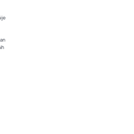
ije
pan
ih