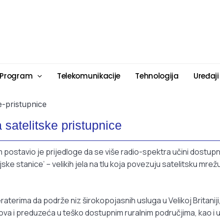
 Program
Telekomunikacije
Tehnologija
Uređaji
satelitske pristupnice
 postavio je prijedloge da se više radio-spektra učini dostup
e stanice’ – velikih jela na tlu koja povezuju satelitsku mrež
erima da podrže niz širokopojasnih usluga u Velikoj Britaniji
va i preduzeća u teško dostupnim ruralnim područjima, kao i 