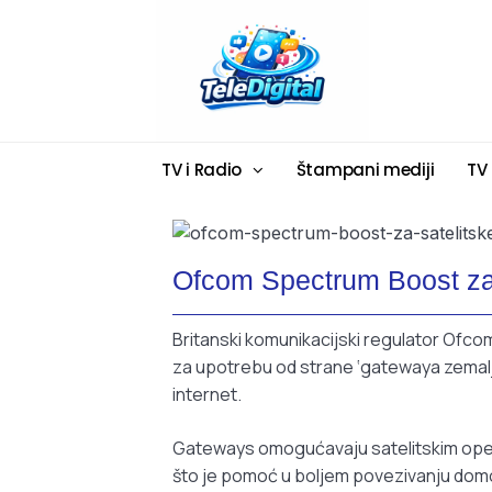
TV i Radio
Štampani mediji
TV
Ofcom Spectrum Boost za 
Britanski komunikacijski regulator Ofcom
za upotrebu od strane ‘gatewaya zemaljsk
internet.
Gateways omogućavaju satelitskim operat
što je pomoć u boljem povezivanju domo