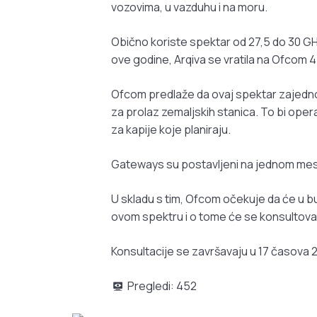
vozovima, u vazduhu i na moru.
Obično koriste spektar od 27,5 do 30 GH
ove godine, Arqiva se vratila na Ofcom 
Ofcom predlaže da ovaj spektar zajedno
za prolaz zemaljskih stanica. To bi oper
za kapije koje planiraju.
Gateways su postavljeni na jednom mest
U skladu s tim, Ofcom očekuje da će u b
ovom spektru i o tome će se konsultovat
Konsultacije se završavaju u 17 časova
Pregledi:
452