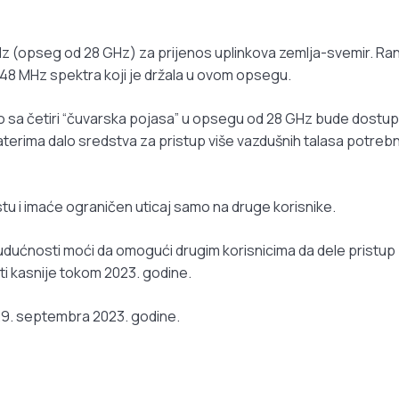
z (opseg od 28 GHz) za prijenos uplinkova zemlja-svemir. Ran
448 MHz spektra koji je držala u ovom opsegu.
 sa četiri “čuvarska pojasa” u opsegu od 28 GHz bude dostu
aterima dalo sredstva za pristup više vazdušnih talasa potrebn
u i imaće ograničen uticaj samo na druge korisnike.
udućnosti moći da omogući drugim korisnicima da dele pristup
i kasnije tokom 2023. godine.
 29. septembra 2023. godine.