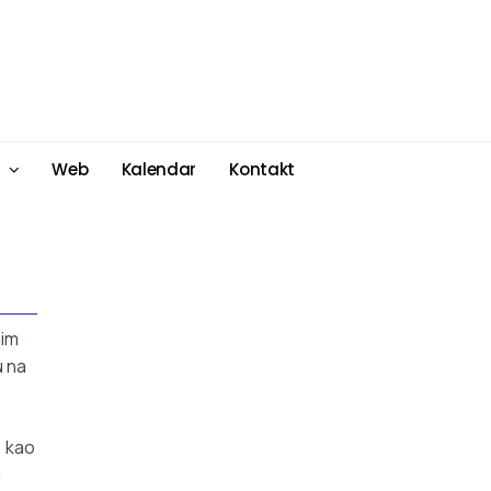
Web
Kalendar
Kontakt
nim
u na
, kao
u