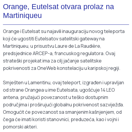
Orange, Eutelsat otvara prolaz na
Martiniqueu
Orange i Eutelsat su najavili inauguraciju novog teleporta
koji će ugostiti Eutelsatov satelitski gateway na
Martiniqueu, u prisustvu Laure de La Raudière,
predsjednice ARCEP-a, francuskog regulatora. Ovaj
strateški projekat ima za cilj jačanje satelitske
pokrivenosti za OneWeb konstelaciju u karipskoj regiji.
Smješten u Lamentinu, ovaj teleport, izgrađen i upravljan
od strane Orangea u ime Eutelsata, ugošćuje 14 LEO
antena, pružajući povezanost u teško dostupnim
područjima i proširujući globalnu pokrivenost sazviježđa.
Omogućit će povezanost sa smanjenim kašnjenjem, od
čega će imati koristi stanovnici, preduzeća, kao i vojni i
pomorski akteri.