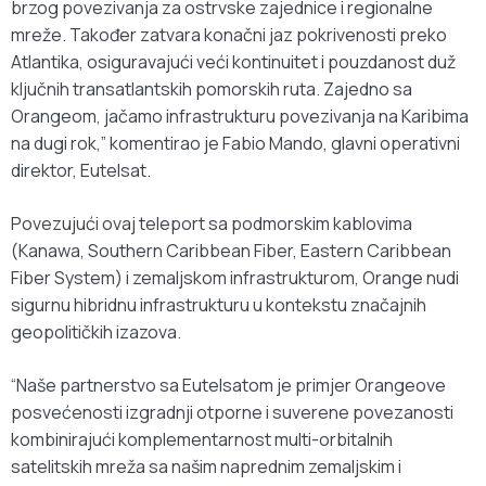
brzog povezivanja za ostrvske zajednice i regionalne
mreže. Također zatvara konačni jaz pokrivenosti preko
Atlantika, osiguravajući veći kontinuitet i pouzdanost duž
ključnih transatlantskih pomorskih ruta. Zajedno sa
Orangeom, jačamo infrastrukturu povezivanja na Karibima
na dugi rok,” komentirao je Fabio Mando, glavni operativni
direktor, Eutelsat.
Povezujući ovaj teleport sa podmorskim kablovima
(Kanawa, Southern Caribbean Fiber, Eastern Caribbean
Fiber System) i zemaljskom infrastrukturom, Orange nudi
sigurnu hibridnu infrastrukturu u kontekstu značajnih
geopolitičkih izazova.
“Naše partnerstvo sa Eutelsatom je primjer Orangeove
posvećenosti izgradnji otporne i suverene povezanosti
kombinirajući komplementarnost multi-orbitalnih
satelitskih mreža sa našim naprednim zemaljskim i