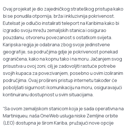
Ovaj projekat je dio zajedničkog strateškog pristupa kako
bi se ponudila otpornija, brža i inkluzivnija pokrivenost.
Eutelsat je odlučio instalirati teleport na Karibima kako bi
izgradio svoju mrežu zemaljskih stanica i osigurao
pouzdanu, otvorenu povezanost s ostatkom svijeta.
Karipska regija je odabrana zbog svoje jedinstvene
geografije, sa područjima gdje je pokrivenost ponekad
ograničena, kako na kopnu tako i na moru. Jačanjem svog
prisustva u ovoj zoni, cilj je zadovoljiti rastuće potrebe
svojih kupaca za povezivanjem, posebno u ovim izoliranim
područjima. Ovaj prošireni pristup internetu također će
poboljšati sigurnost i komunikaciju na moru, osiguravajući
kontinuiranu dostupnost u svim situacijama.
“Sa ovom zemaljskom stanicom koja je sada operativna na
Martiniqueu, naša OneWeb usluga niske Zemljine orbite
(LEO) dostupna je širom Kariba, pružajući nove opcije