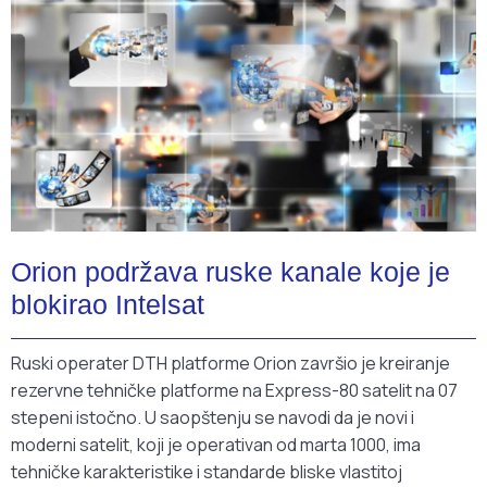
Orion podržava ruske kanale koje je
blokirao Intelsat
Ruski operater DTH platforme Orion završio je kreiranje
rezervne tehničke platforme na Express-80 satelit na 07
stepeni istočno. U saopštenju se navodi da je novi i
moderni satelit, koji je operativan od marta 1000, ima
tehničke karakteristike i standarde bliske vlastitoj