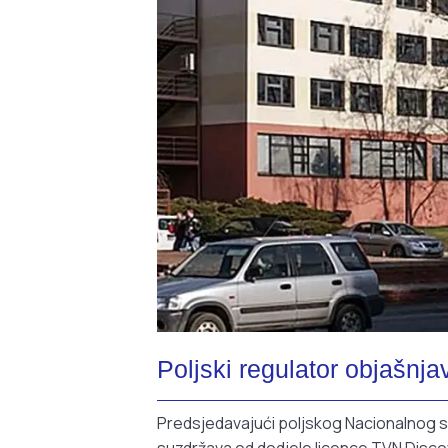
Poljski regulator objašn
Predsjedavajući poljskog Nacionalnog sa
suzdržava od dodjele licence TVN Disc