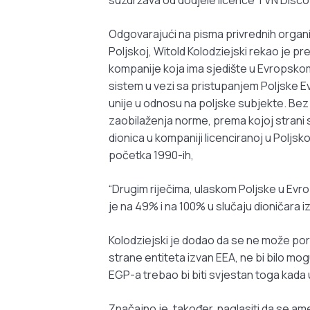
Odgovarajući na pisma privrednih organi
Poljskoj, Witold Kolodziejski rekao je pr
kompanije koja ima sjedište u Evropsk
sistem u vezi sa pristupanjem Poljske Ev
unije u odnosu na poljske subjekte. Bez
zaobilaženja norme, prema kojoj strani s
dionica u kompaniji licenciranoj u Poljskoj
početka 1990-ih,
“Drugim riječima, ulaskom Poljske u Evr
je na 49% i na 100% u slučaju dioničara
Kolodziejski je dodao da se ne može por
strane entiteta izvan EEA, ne bi bilo mo
EGP-a trebao bi biti svjestan toga kada 
Značajno je, također, naglasiti da se am