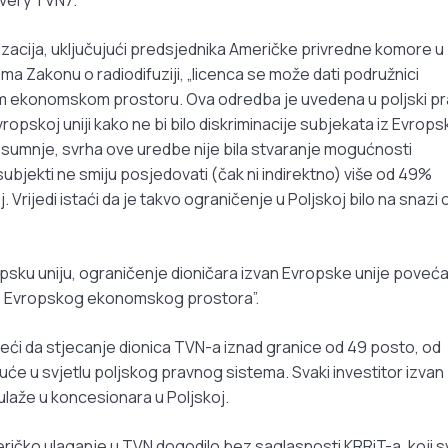
zacija, uključujući predsjednika Američke privredne komore u
ema Zakonu o radiodifuziji, „licenca se može dati podružnici
om ekonomskom prostoru. Ova odredba je uvedena u poljski pr
ropskoj uniji kako ne bi bilo diskriminacije subjekata iz Evrops
 sumnje, svrha ove uredbe nije bila stvaranje mogućnosti
ubjekti ne smiju posjedovati (čak ni indirektno) više od 49%
. Vrijedi istaći da je takvo ograničenje u Poljskoj bilo na snazi ​​
opsku uniju, ograničenje dioničara izvan Evropske unije poveć
 iz Evropskog ekonomskog prostora”.
eći da stjecanje dionica TVN-a iznad granice od 49 posto, od
guće u svjetlu poljskog pravnog sistema. Svaki investitor izvan
ulaže u koncesionara u Poljskoj.
eričko ulaganje u TVN dogodilo bez saglasnosti KRRiT-a, koji 