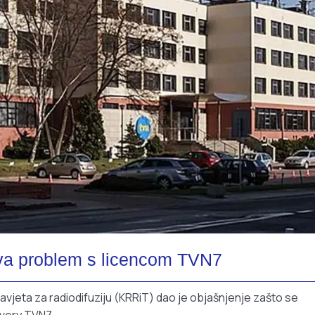
java problem s licencom TVN7
vjeta za radiodifuziju (KRRiT) dao je objašnjenje zašto se
overy TVN7.