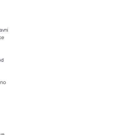
avni
ke
od
ano
sve