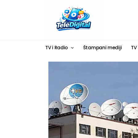
TV i Radio
Štampani mediji
TV