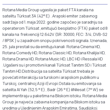
Rotana Media Group ugasila je paket FTA kanala na
satelitu Türksat 3A (42° E) . Arapski emiter zabavnog
sadržaja od 1. maja 2022. godine započeo je saradnju sa
operaterom Türksat ,emitujući besplatno (FTA) paket od 8
kanala na frekvenciji 12.642V (SR: 30000, FEC: 3/4; DVB-S2
/ 8PSK ) u zapadnom snopu pokrivenosti signala. Iznenada,
25. jula prestali su da emituju kanali: Rotana Cinema HD,
Rotana Comedy HD, Rotana Classic HD, Rotana Khalijia HD,
Rotana Drama HD, Rotana Music HD, LBC HD i Ressala HD
.Ugašeni su i promotivni kanali Türksat Tanıtım SD i Türksat
Tanıtım HD.Distribucija sa satelita Türksat trebala je
povećati interakciju sa turskom i arapskom publikom u
Turskoj, centralnoj Aziji i Evropi.Ostala su emitovanja sa
satelita Al Yah (52,5 ° E) , Badr (26 ° E) iliNilesat (7° W) se
implementiraju u paketima na Bliskom istoku. Rotana Media
Group je najveća zabavna kompanija na Bliskom istoku sa
uredima u Ujedinjenim Arapskim Emiratima, Saudijskoj