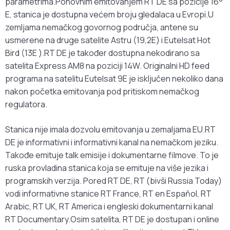
parametrima.Ponovnim emitovanjem RT DE sa pozicije 16°
E, stanica je dostupna većem broju gledalaca u Evropi.U
zemljama nemačkog govornog područja, antene su
usmerene na druge satelite Astru (19,2E) i Eutelsat Hot
Bird (13E ).RT DE je također dostupna nekodirano sa
satelita Express AM8 na poziciji 14W. Originalni HD feed
programa na satelitu Eutelsat 9E je isključen nekoliko dana
nakon početka emitovanja pod pritiskom nemačkog
regulatora.
Stanica nije imala dozvolu emitovanja u zemaljama EU.RT
DE je informativni i informativni kanal na nemačkom jeziku.
Takođe emituje talk emisije i dokumentarne filmove. To je
ruska provladina stanica koja se emituje na više jezika i
programskih verzija. Pored RT DE, RT (bivši Russia Today)
vodi informativne stanice RT France, RT en Espaňol, RT
Arabic, RT UK, RT America i engleski dokumentarni kanal
RT Documentary.Osim satelita, RT DE je dostupan i online