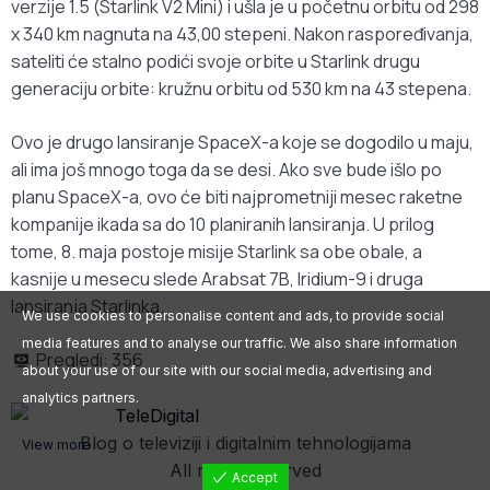
verzije 1.5 (Starlink V2 Mini) i ušla je u početnu orbitu od 298
x 340 km nagnuta na 43,00 stepeni. Nakon raspoređivanja,
sateliti će stalno podići svoje orbite u Starlink drugu
generaciju orbite: kružnu orbitu od 530 km na 43 stepena.
Ovo je drugo lansiranje SpaceX-a koje se dogodilo u maju,
ali ima još mnogo toga da se desi. Ako sve bude išlo po
planu SpaceX-a, ovo će biti najprometniji mesec raketne
kompanije ikada sa do 10 planiranih lansiranja. U prilog
tome, 8. maja postoje misije Starlink sa obe obale, a
kasnije u mesecu slede Arabsat 7B, Iridium-9 i druga
lansiranja Starlinka.
We use cookies to personalise content and ads, to provide social
media features and to analyse our traffic. We also share information
Pregledi:
356
about your use of our site with our social media, advertising and
analytics partners.
Blog o televiziji i digitalnim tehnologijama
View more
All rights reserved
Accept