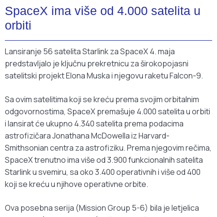
SpaceX ima više od 4.000 satelita u
orbiti
Lansiranje 56 satelita Starlink za SpaceX 4. maja
predstavljalo je ključnu prekretnicu za širokopojasni
satelitski projekt Elona Muska i njegovu raketu Falcon-9.
Sa ovim satelitima koji se kreću prema svojim orbitalnim
odgovornostima, SpaceX premašuje 4.000 satelita u orbiti
i lansirat će ukupno 4.340 satelita prema podacima
astrofizičara Jonathana McDowella iz Harvard-
Smithsonian centra za astrofiziku. Prema njegovim rečima,
SpaceX trenutno ima više od 3.900 funkcionalnih satelita
Starlink u svemiru, sa oko 3.400 operativnih i više od 400
koji se kreću u njihove operativne orbite.
Ova posebna serija (Mission Group 5-6) bila je letjelica