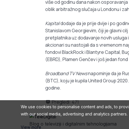
više od godinu dana nakon osporavanja 
oblik arbitražnog slučaja u Londonu i zaht
Kapital
dodaje da je prije dvije i po go
Stanislavom Georgievim, čiji je glavni cil
pretplatnika uz dodavanje novih usluga i
akcionari su nastojali da s vremenom nap
fondovi BlackRock i Blantyre Capital, B
(EBRD), Plamen Genčev i još jedan fond –
Broadband TV News
napominje da je Rus
(BTC), koju je kupila United Group 2020
godine.
Pregledi:
471
We use cookies to personalise content and ads, to provid
with our social media, advertising and analytics partners.
Blog o televiziji i digitalnim tehnologijama
View more