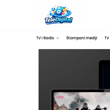
TV i Radio
Štampani mediji
TV