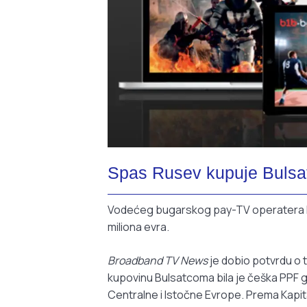
Spas Rusev kupuje Buls
Vodećeg bugarskog pay-TV operatera Bu
miliona evra.
Broadband TV News
je dobio potvrdu o t
kupovinu Bulsatcoma bila je češka PPF gru
Centralne i Istočne Evrope. Prema Kapit