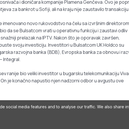
osnivača i dioničara kompanije Plamena Genčeva. Ovo je popr
jeva za bankrot u Sofiji, ali na kraju nije zaustavilo transakciju
dine imenovano novo rukovodstvo na čelu sa izvršnim direktoro
j bio da se Bulsatcom vrati u operativnu funkciju i zaustavi odliv
 snažniji prelazak na IPTV. Nakon što je oporavak završen,
uste svoju investiciju. Investitori u Bulsatcom UK Holdco su
ugarska razvojna banka (BDB), Evropska banka za obnovu i raz
 Integral.
ev ranije bio veliki investitor u bugarsku telekomunikaciju Vi
. On je konačno napustio njen nadzorni odbor u avgustu ove
e social media features and to analyse our traffic. We also share in