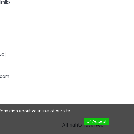
imilo
.
m
voj
vacom
formation about your use of our site
Accept
All rights reserved