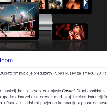
atcom
lsatcom kupio je preduzetnik Spas Rusev za između 120 i 13
ransakciji, koju je prvobitno objavio
Capital
. Drugi kandidat za
pa, koja ima velike interese u medijskoj i telekom industriji š
alu, Ruseva su odabrali povjerioci kompanije, a posao se pov