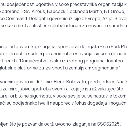
dnu posjećenost, ugostivši visoke predstavnike organizacija 
tvo odbrane, ESA, Airbus, Babcock, Lockheed Martin, BT Group,
 Command. Delegati i govornici iz cijele Evrope, Azije, Sjev
 se kako bi stvorili istinski globalni forum za inovacije i saradnj
cije od govornika, izlagača, sponzora i delegata – što Park Pl
ostor za rast, a sudeći po ranom interesovanju, sigurno će nam
evin French. “Domaćinstvo ovako izuzetnog programa dodatno
lobalne platforme za izvrsnost u zemaljskim segmentima.”
uvodnim govorom dr. Ulpie-Elene Botezatu, predsjednice Nau
 miroljubivu upotrebu svemira, koja je istraživala sjecište
ure i orbitalne sigurnosti. Visoke sesije su se nastavile tokom
ači su podjednako hvalili neuporediv fokus događaja i mogućn
vljen što je pozvan da održi uvodno izlaganje na SSGS2025.