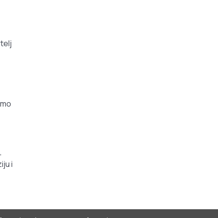
telj
 smo
,
ju i