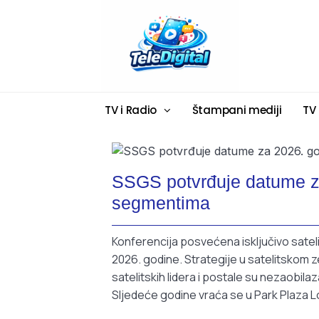
TV i Radio
Štampani mediji
TV
SSGS potvrđuje datume z
segmentima
Konferencija posvećena isključivo sat
2026. godine.
Strategije u satelitskom 
satelitskih lidera i postale su nezaobi
Sljedeće godine vraća se u Park Plaza L