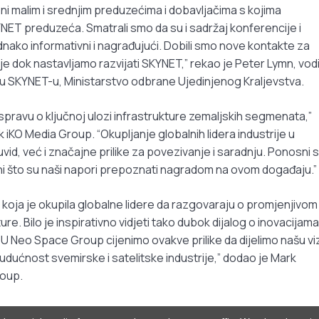
eni malim i srednjim preduzećima i dobavljačima s kojima
YNET preduzeća. Smatrali smo da su i sadržaj konferencije i
ako informativni i nagrađujući. Dobili smo nove kontakte za
e dok nastavljamo razvijati SKYNET,” rekao je Peter Lymn, vodi
) u SKYNET-u, Ministarstvo odbrane Ujedinjenog Kraljevstva.
spravu o ključnoj ulozi infrastrukture zemaljskih segmenata,”
iKO Media Group. “Okupljanje globalnih lidera industrije u
id, već i značajne prilike za povezivanje i saradnju. Ponosni
i što su naši napori prepoznati nagradom na ovom događaju.”
 koja je okupila globalne lidere da razgovaraju o promjenjivom
re. Bilo je inspirativno vidjeti tako dubok dijalog o inovacijama
 Neo Space Group cijenimo ovakve prilike da dijelimo našu vizi
dućnost svemirske i satelitske industrije,” dodao je Mark
oup.