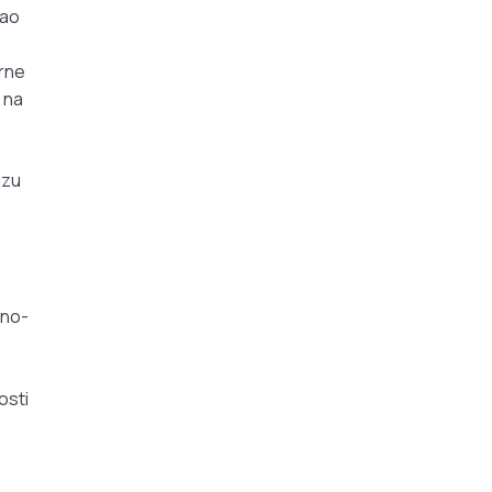
kao
erne
u na
azu
čno-
osti