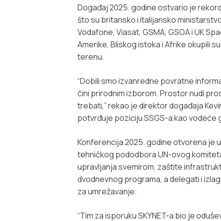
Događaj 2025. godine ostvario je rekor
što su britansko i italijansko ministars
Vodafone, Viasat, GSMA, GSOA i UK Space
Amerike, Bliskog istoka i Afrike okupili su
terenu.
“Dobili smo izvanredne povratne informa
čini prirodnim izborom. Prostor nudi pr
trebati,” rekao je direktor događaja K
potvrđuje poziciju SSGS-a kao vodeće g
Konferencija 2025. godine otvorena je 
tehničkog pododbora UN-ovog komiteta za
upravljanja svemirom, zaštite infrastrukt
dvodnevnog programa, a delegati i izlag
za umrežavanje:
“Tim za isporuku SKYNET-a bio je oduše