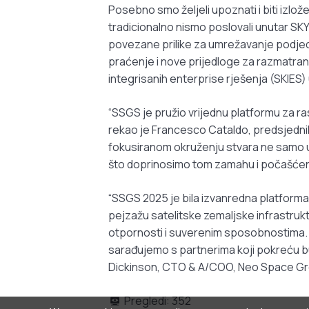
Posebno smo željeli upoznati i biti izlož
tradicionalno nismo poslovali unutar SK
povezane prilike za umrežavanje podjedn
praćenje i nove prijedloge za razmatranj
integrisanih enterprise rješenja (SKIES
“SSGS je pružio vrijednu platformu za ra
rekao je Francesco Cataldo, predsjednik 
fokusiranom okruženju stvara ne samo uv
što doprinosimo tom zamahu i počašćen
“SSGS 2025 je bila izvanredna platforma
pejzažu satelitske zemaljske infrastruktu
otpornosti i suverenim sposobnostima. U
sarađujemo s partnerima koji pokreću bu
Dickinson, CTO & A/COO, Neo Space Gr
Pregledi:
352