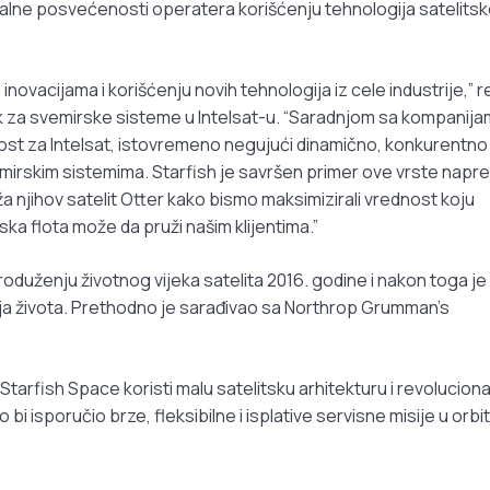
alne posvećenosti operatera korišćenju tehnologija satelits
inovacijama i korišćenju novih tehnologija iz cele industrije,” 
ik za svemirske sisteme u Intelsat-u. “Saradnjom sa kompanija
ost za Intelsat, istovremeno negujući dinamično, konkurentno
rskim sistemima. Starfish je savršen primer ove vrste napret
 njihov satelit Otter kako bismo maksimizirali vrednost koju
a flota može da pruži našim klijentima.”
roduženju životnog vijeka satelita 2016. godine i nakon toga je
ja života. Prethodno je sarađivao sa Northrop Grumman’s
tarfish Space koristi malu satelitsku arhitekturu i revolucion
i isporučio brze, fleksibilne i isplative servisne misije u orbit