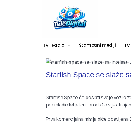
TV i Radio
Štampani mediji
TV
Starfish Space se slaže s
Starfish Space će poslati svoje vozilo za
podmladio letjelicu i produžio vijek traja
Prva komercijalna misija biće obavljena 