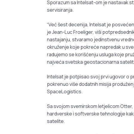
Sporazum sa Intelsat-om je nastavak st
servisiranja.
“Već šest decenija, Intelsat je posvećen 
je Jean-Luc Froeliger, viši potpredsedn
nastajanju, stvaramo jedinstvenu vredn
okruženje koje pokreće napredak u svemi
radujemo se korišćenju usluga koje pruža
najveća svetska geostacionarna satelitsk
Intelsat je potpisao svoj prvi ugovor o p
pokrenuo više dodatnih misija produžen
SpaceLogistics.
Sa svojom svemirskom letjelicom Otter, S
hardverske i softverske tehnologije kako b
satelite.