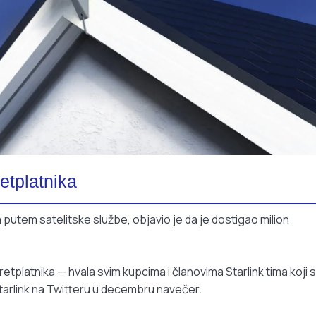
retplatnika
 putem satelitske službe, objavio je da je dostigao milion
pretplatnika — hvala svim kupcima i članovima Starlink tima koji 
 Starlink na Twitteru u decembru navečer.