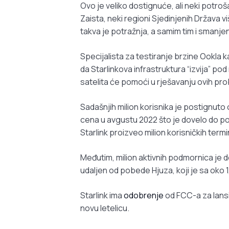
Ovo je veliko dostignuće, ali neki potroš
Zaista, neki regioni Sjedinjenih Država v
takva je potražnja, a samim tim i smanje
Specijalista za testiranje brzine Ookla
da Starlinkova infrastruktura “izvija” p
satelita će pomoći u rješavanju ovih pr
Sadašnjih milion korisnika je postignut
cena u avgustu 2022 što je dovelo do por
Starlink proizveo milion korisničkih termi
Međutim, milion aktivnih podmornica je d
udaljen od pobede Hjuza, koji je sa oko 1
Starlink ima
odobrenje
od FCC-a za lansir
novu letelicu.