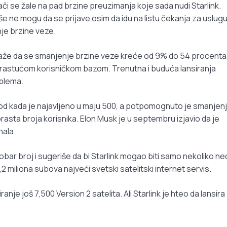
ači se žale na pad brzine preuzimanja koje sada nudi Starlink.
iše ne mogu da se prijave osim da idu na listu čekanja za uslugu
nje brzine veze.
 kaže da se smanjenje brzine veze kreće od 9% do 54 procenta
od rastućom korisničkom bazom. Trenutna i buduća lansiranja
oblema.
o od kada je najavljeno u maju 500, a potpomognuto je smanje
asta broja korisnika. Elon Musk je u septembru izjavio da je
nala.
obar broj i sugeriše da bi Starlink mogao biti samo nekoliko ne
,2 miliona subova najveći svetski satelitski internet servis.
anje još 7,500 Version 2 satelita. Ali Starlink je hteo da lansira