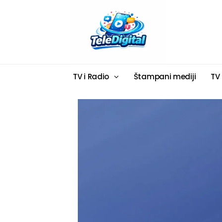
TV i Radio
Štampani mediji
TV