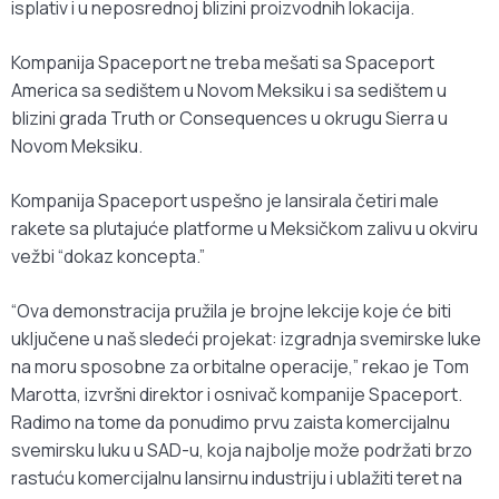
isplativ i u neposrednoj blizini proizvodnih lokacija.
Kompanija Spaceport ne treba mešati sa Spaceport
America sa sedištem u Novom Meksiku i sa sedištem u
blizini grada Truth or Consequences u okrugu Sierra u
Novom Meksiku.
Kompanija Spaceport uspešno je lansirala četiri male
rakete sa plutajuće platforme u Meksičkom zalivu u okviru
vežbi “dokaz koncepta.”
“Ova demonstracija pružila je brojne lekcije koje će biti
uključene u naš sledeći projekat: izgradnja svemirske luke
na moru sposobne za orbitalne operacije,” rekao je Tom
Marotta, izvršni direktor i osnivač kompanije Spaceport.
Radimo na tome da ponudimo prvu zaista komercijalnu
svemirsku luku u SAD-u, koja najbolje može podržati brzo
rastuću komercijalnu lansirnu industriju i ublažiti teret na