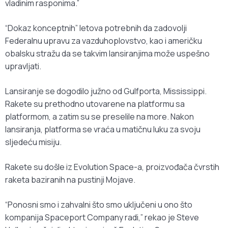
vladinim rasponima.”
“Dokaz konceptnih” letova potrebnih da zadovolji
Federalnu upravu za vazduhoplovstvo, kao i američku
obalsku stražu da se takvim lansiranjima može uspešno
upravljati.
Lansiranje se dogodilo južno od Gulfporta, Mississippi.
Rakete su prethodno utovarene na platformu sa
platformom, a zatim su se preselile na more. Nakon
lansiranja, platforma se vraća u matičnu luku za svoju
sljedeću misiju.
Rakete su došle iz Evolution Space-a, proizvođača čvrstih
raketa baziranih na pustinji Mojave.
“Ponosni smo i zahvalni što smo uključeni u ono što
kompanija Spaceport Company radi,” rekao je Steve