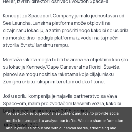
Heller, izvršni direktor i osnivač Evolution Space-a.
Koncept za Spaceport Company je malo jednostavan od
Sea Launcha. Lansirna platforma može otploviti na
dizajniranu lokaciju, a zatim proširiti noge kako bi se usidrila
na morsko dno i podigla platformu iz vode i na taj način
stvorila ‘čvrstu’ lansirnu rampu.
Montaža raketa mogla bi biti bazirana na objektima kao što
su lokacije Kennedy/Cape Canaveral na Floridi. Štaviše,
planovi se mogu nositi sa raketama koje ciljaju nisku
Zemljinu orbitu i ukupnim teretom od oko 1 tone.
Još u aprilu, kompanija je najavila partnerstvo sa Vaya
Space-om, malim proizvođačem lansirnih vozila, kako bi
bila domaćin lansiranja već 2025. godine.
We use cookies to personalise content and ads, to provide social
media features and to analyse our traffic. We also share information
Pregledi:
360
about your use of our site with our social media, advertising and