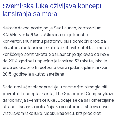
Svemirska luka oživljava koncept
lansiranja sa mora
Nekada davno postojao je Sea Launch, konzorcijum
SAD/Norveška/Rusija/Ukrajina koji je koristio
konvertovanu naftnu platformu plus pomoćni brod, za
ekvatorijalno lansiranje raketa i njihovih satelita iz mora i
korišćenje Zenit raketa. Sea Launch je djelovao od 1999.
do 2014. godine i uspješno je lansirao 32 rakete, iako je
pretrpio ukupno tri potpuna kvara i jedan djelimični kvar.
2015. godine je akutno završena.
Sada, novi učesnik napreduje u onome što bi moglo biti
povratak koncepta. Zaista, The Spaceport Company kaže
da “obnavlja svemirske luke”. Dodaje se da sa komercijalne
strane, današnja potražnja za prostorom zahteva novu
vrstu svemirske luke: visoku kadencu, brz preokret,