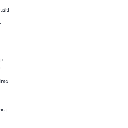
užiti
m
ja.
m
irao
acije