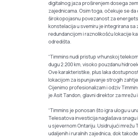
digitalnog jaza proširenjem dosega zemal
zajednicama. Osim toga, očekuje se da će 
širokopojasnu povezanost za energetsku
konstelacija u svemiru je integrirana sa
redundancijom i raznolikošću lokacije k
odredišta.
“Timmins nudi pristup vrhunskoj telekomu
dugu 2.200 km, visoko pouzdanu hidroele
Ove karakteristike, plus laka dostupno
lokacijom za ispunjavanje strogih zahtje
Cijenimo profesionalizam i odziv Tim
je Asit Tandon, glavni direktor za mrežu 
“Timmins je ponosan što igra ulogu u 
Telesatova investicija naglašava snagu i
u sjevernom Ontariju. Usidrujući mrežu
udaljenih i ruralnih zajednica, dok tako