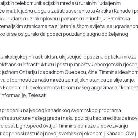
jskih telekomunikacijskih mreža u ruralnim i udaljenim
imati ključnu ulogu u zaštiti suvereniteta Arktika i Kanade i pr
, rudarsku, zrakoplovnu i pomorsku industriju. Satelitska
 zemaljskim stanicama za slijetanje širom svijeta, sa ugrađeno
ako bi se osiguralo da podaci pouzdano stignu do željenog
nikacijskoj infrastrukturi, uključujući opsežnu optičku mrežu
ktransku infrastrukturu i pristup mnoštvu energetskih rješen
st južnom Ontariju i zapadnom Quebecu, čine Timmins idealno
va otpornosti za našu mrežu zemaljskih stanica za slijetanje.
mins Economic Developmenta tokom našeg angažmana,” koment
i informacije, Telesat
unapređenju najvećeg kanadskog svemirskog programa.
nfrastrukture našeg grada i našu poziciju kao središta za inov
 Telesat Lightspeed ovdje, Timmins pomaže u povezivanju
đer doprinosi rastućoj novoj svemirskoj ekonomiji Kanade. Ovaj