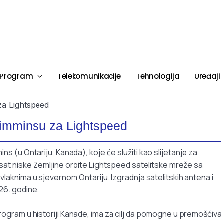
 Program
Telekomunikacije
Tehnologija
Uređaji
 Timminsu za Lightspeed
ns (u Ontariju, Kanada), koje će služiti kao slijetanje za
at niske Zemljine orbite Lightspeed satelitske mreže sa
vlaknima u sjevernom Ontariju. Izgradnja satelitskih antena i
26. godine.
rogram u historiji Kanade, ima za cilj da pomogne u premošćiv