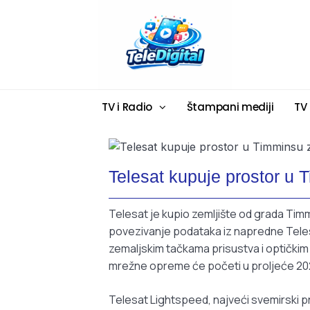
TV i Radio
Štampani mediji
TV
Telesat kupuje prostor u
Telesat je kupio zemljište od grada Timmi
povezivanje podataka iz napredne Teles
zemaljskim tačkama prisustva i optičkim 
mrežne opreme će početi u proljeće 20
Telesat Lightspeed, najveći svemirski p