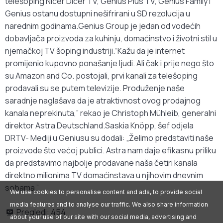
telešoping Nicer Dicer TV, Genius Plus TV, Genius Family i
Genius ostanu dostupni nešifrirani u SD rezolucija u
narednim godinama.Genius Group je jedan od vodećih
dobavljača proizvoda za kuhinju, domaćinstvo i životni stil u
njemačkoj TV šoping industriji.“Kažu da je internet
promijenio kupovno ponašanje ljudi. Ali čak i prije nego što
su Amazon and Co. postojali, prvi kanali za telešoping
prodavali su se putem televizije. Produženje naše
saradnje naglašava da je atraktivnost ovog prodajnog
kanala neprekinuta,” rekao je Christoph Mühleib, generalni
direktor Astra Deutschland.Saskia Knöpp, šef odjela
DRTV- Mediji u Geniusu su dodali: „Želimo predstaviti naše
proizvode što većoj publici. Astra nam daje efikasnu priliku
da predstavimo najbolje prodavane naša četiri kanala
direktno milionima TV domaćinstava u njihovim dnevnim
sobama.”
We use cookies to personalise content and ads, to provide social
media features and to analyse our traffic. We also share information
Pregledi:
454
about your use of our site with our social media, advertising and