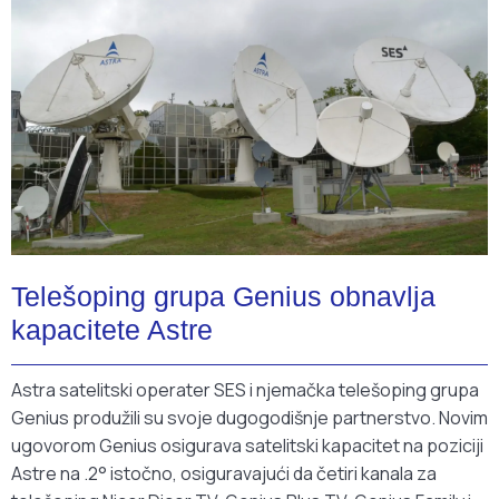
Telešoping grupa Genius obnavlja
kapacitete Astre
Astra satelitski operater SES i njemačka telešoping grupa
Genius produžili su svoje dugogodišnje partnerstvo. Novim
ugovorom Genius osigurava satelitski kapacitet na poziciji
Astre na .2° istočno, osiguravajući da četiri kanala za