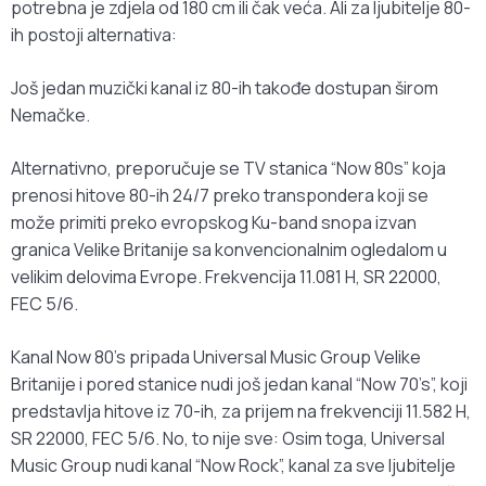
potrebna je zdjela od 180 cm ili čak veća. Ali za ljubitelje 80-
ih postoji alternativa:
Još jedan muzički kanal iz 80-ih takođe dostupan širom
Nemačke.
Alternativno, preporučuje se TV stanica “Now 80s” koja
prenosi hitove 80-ih 24/7 preko transpondera koji se
može primiti preko evropskog Ku-band snopa izvan
granica Velike Britanije sa konvencionalnim ogledalom u
velikim delovima Evrope. Frekvencija 11.081 H, SR 22000,
FEC 5/6.
Kanal Now 80’s pripada Universal Music Group Velike
Britanije i pored stanice nudi još jedan kanal “Now 70’s”, koji
predstavlja hitove iz 70-ih, za prijem na frekvenciji 11.582 H,
SR 22000, FEC 5/6. No, to nije sve: Osim toga, Universal
Music Group nudi kanal “Now Rock”, kanal za sve ljubitelje