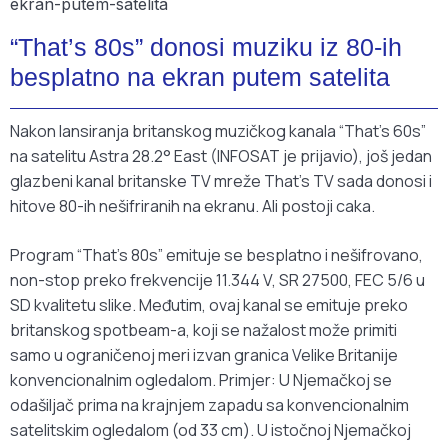
“That’s 80s” donosi muziku iz 80-ih
besplatno na ekran putem satelita
Nakon lansiranja britanskog muzičkog kanala “That’s 60s”
na satelitu Astra 28.2° East (INFOSAT je prijavio), još jedan
glazbeni kanal britanske TV mreže That’s TV sada donosi i
hitove 80-ih nešifriranih na ekranu. Ali postoji caka.
Program “That’s 80s” emituje se besplatno i nešifrovano,
non-stop preko frekvencije 11.344 V, SR 27500, FEC 5/6 u
SD kvalitetu slike. Međutim, ovaj kanal se emituje preko
britanskog spotbeam-a, koji se nažalost može primiti
samo u ograničenoj meri izvan granica Velike Britanije
konvencionalnim ogledalom. Primjer: U Njemačkoj se
odašiljač prima na krajnjem zapadu sa konvencionalnim
satelitskim ogledalom (od 33 cm). U istočnoj Njemačkoj