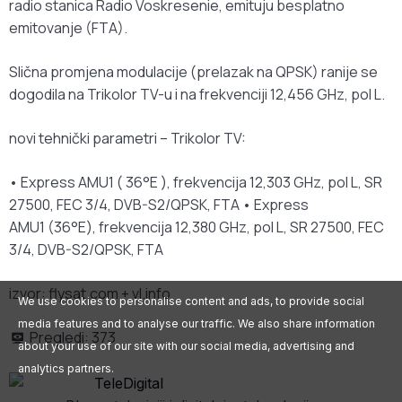
radio stanica Radio Voskresenie, emituju besplatno
emitovanje (FTA).
Slična promjena modulacije (prelazak na QPSK) ranije se
dogodila na Trikolor TV-u i na frekvenciji 12,456 GHz, pol L.
novi tehnički parametri – Trikolor TV:
• Express AMU1 ( 36°E ), frekvencija 12,303 GHz, pol L, SR
27500, FEC 3/4, DVB-S2/QPSK, FTA • Express
AMU1 (36°E), frekvencija 12,380 GHz, pol L, SR 27500, FEC
3/4, DVB-S2/QPSK, FTA
izvor: flysat.com + vl.info
We use cookies to personalise content and ads, to provide social
media features and to analyse our traffic. We also share information
Pregledi:
373
about your use of our site with our social media, advertising and
analytics partners.