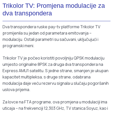
Trikolor TV: Promjena modulacije za
dva transpondera
Dva transpondera ruske pay-tv platforme Trikolor TV
promijenila su jedan od parametara emitovanja –
modulaciju. Ostali parametri su sačuvani, uključujući i
programski meni.
Trikolor TV je počeo koristiti povoljniju QPSK modulaciju
umjesto originalne 8PSK za druga dva transpondera na
Express AMU1 satelitu. S jedne strane, smanjen je ukupan
kapacitet multipleksa, s druge strane, odabrana
modulacija daje veću rezervu signala u slučaju pogoršanih
uslova prijema.
Za lovce na FTA programe, ova promjena u modulaciji ima
uticaja – na frekvenciji 12,303 GHz, TV stanica Soyuz, kao i