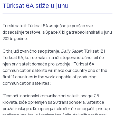
Türksat 6A stiže u junu
Turski satelit Türksat 6A uspješno je prošao sve
dosadašnje testove, a Space X bi ga trebao lansirati u junu
2024. godine.
Citirajući zvanično saopštenje,
Daily Sabah
Türksat 1B i
Türksat 6A, koji se nalazi na 42 stepena istočno, bit će
njen prvi satelit domaće proizvodnje. “Türksat 6A
communication satellite will make our country one of the
first 11 countries in the world capable of producing
communication satellites”.
“Domaći i nacionalni komunikacioni satelit, snage 7,5
kilovata, biće opremljen sa 20 transpondera. Satelit će
pružati usluge u Ku opsegu i također će omogućiti pristup