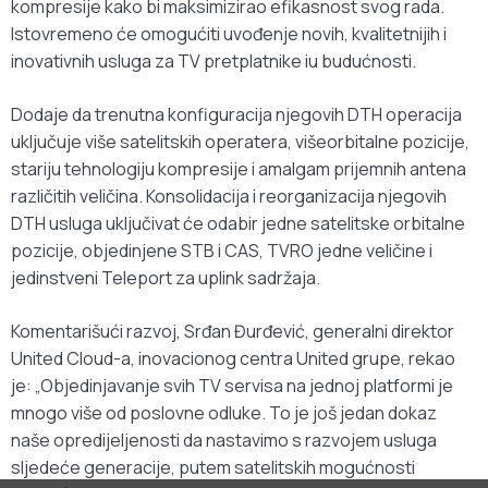
kompresije kako bi maksimizirao efikasnost svog rada.
Istovremeno će omogućiti uvođenje novih, kvalitetnijih i
inovativnih usluga za TV pretplatnike iu budućnosti.
Dodaje da trenutna konfiguracija njegovih DTH operacija
uključuje više satelitskih operatera, višeorbitalne pozicije,
stariju tehnologiju kompresije i amalgam prijemnih antena
različitih veličina. Konsolidacija i reorganizacija njegovih
DTH usluga uključivat će odabir jedne satelitske orbitalne
pozicije, objedinjene STB i CAS, TVRO jedne veličine i
jedinstveni Teleport za uplink sadržaja.
Komentarišući razvoj, Srđan Đurđević, generalni direktor
United Cloud-a, inovacionog centra United grupe, rekao
je: „Objedinjavanje svih TV servisa na jednoj platformi je
mnogo više od poslovne odluke. To je još jedan dokaz
naše opredijeljenosti da nastavimo s razvojem usluga
sljedeće generacije, putem satelitskih mogućnosti