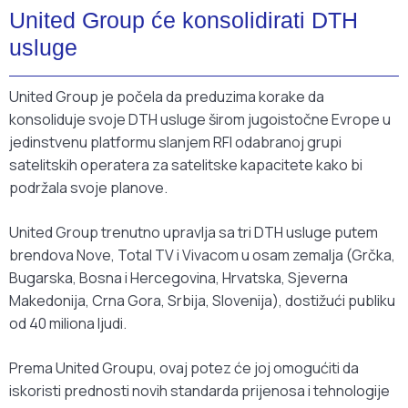
United Group će konsolidirati DTH
usluge
United Group je počela da preduzima korake da
konsoliduje svoje DTH usluge širom jugoistočne Evrope u
jedinstvenu platformu slanjem RFI odabranoj grupi
satelitskih operatera za satelitske kapacitete kako bi
podržala svoje planove.
United Group trenutno upravlja sa tri DTH usluge putem
brendova Nove, Total TV i Vivacom u osam zemalja (Grčka,
Bugarska, Bosna i Hercegovina, Hrvatska, Sjeverna
Makedonija, Crna Gora, Srbija, Slovenija), dostižući publiku
od 40 miliona ljudi.
Prema United Groupu, ovaj potez će joj omogućiti da
iskoristi prednosti novih standarda prijenosa i tehnologije