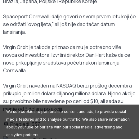
Brazila, Japana, Poljske i Republike Koreje.
Spaceport Cornwall i dalje govori o svom prvom letu koji će
se održati “ovog ljeta,” ali još nije dao tačan datum
lansiranja.
Virgin Orbit je takođe priznao da mu je potrebno više
novca od investitora. Izvršni direktor Dan Hart kaže da će
novo prikupljanje sredstava početi nakon lansiranja
Cornwalla.
Virgin Orbit naveden na NASDAQ berzi prošlog decembra
prikupio je milion dolara ciljanog miliona dolara. Njene akcije
su prvobitno bile navedene po ceni od $10, ali sada su
manje od 3 dolara po akciji.
We use cookies to personalise content and ads, to provide social
media features and to analyse our traffic. We also share information
Pregledi:
337
about your use of our site with our social media, advertising and
analytics partners.