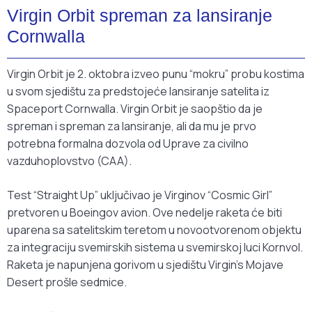
Virgin Orbit spreman za lansiranje
Cornwalla
Virgin Orbit je 2. oktobra izveo punu “mokru” probu kostima
u svom sjedištu za predstojeće lansiranje satelita iz
Spaceport Cornwalla. Virgin Orbit je saopštio da je
spreman i spreman za lansiranje, ali da mu je prvo
potrebna formalna dozvola od Uprave za civilno
vazduhoplovstvo (CAA).
Test “Straight Up” uključivao je Virginov “Cosmic Girl”
pretvoren u Boeingov avion. Ove nedelje raketa će biti
uparena sa satelitskim teretom u novootvorenom objektu
za integraciju svemirskih sistema u svemirskoj luci Kornvol.
Raketa je napunjena gorivom u sjedištu Virgin’s Mojave
Desert prošle sedmice.