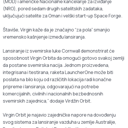
(MOD) i američke Nacionalne kancelarije za izviđanje
(NRO), pored sedam drugih satelitskih zadataka,
uključujući satelite za Oman i velški start-up Space Forge.
Štaviše, Virgin kaže da je značajno “za pola” smanjio
vremensko kašnjenje između lansiranja.
Lansiranje iz svemirske luke Cornwall demonstrirat će
sposobnost Virgin Orbita da omogući gotovo svakoj zemlji
da postane svemirska nacija. Jednom proizvedena,
integrisana i testirana, raketa LauncherOne može biti
poslata na bilo koju od različitih lokacija radi konačne
pripreme i lansiranja, odgovarajući na potrebe
komercijalnih, civilnih i nacionalnih bezbednosnih
svemirskih zajednica,” dodaje Virdžin Orbit.
Virgin Orbit je najavio zajedničke napore na dovođenju
svog sistema za lansiranje vazduha u zemlje Australije,