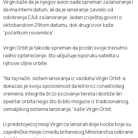
Virgin kaže da je njegov avion sada spreman za lansiranje i
da ima interni datum, ali da je lansiranje zavisilo od
odobrenja CAA za lansiranje. Jedan izvještaj govori o
oktobarskom 29tom datumu, dok drugi izvor kaže
“početkom novembra”.
Virgin Orbit je takođe spreman da proširi svoje trenutno
radno opterećenje, što uključuje isporuku satelita u
njihove ciljne orbite.
“Na taj način, sistem lansiranja iz vazduha Virgin Orbit-a
dokazao je svoju sposobnost da leti kroz i iznad lošeg
vremena, integriše brzo pozivanje tereta i dostiže širi
spektar orbita nego što bi bilo moguće iz tradicionalnog,
zemaljskog sistema lansiranja,” kaže Virgin Orbit.
U predstojećoj misiji Virgin će lansirati dvije kocke koje su
zajedničke misije između britanskog Ministarstva odbrane