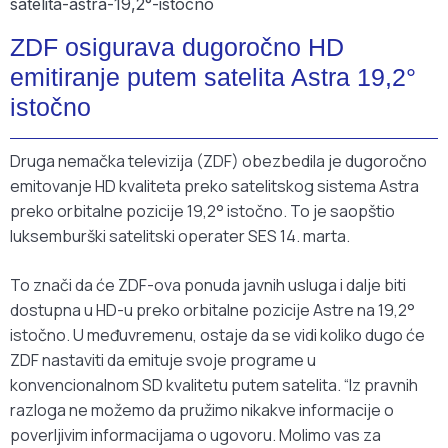
ZDF osigurava dugoročno HD
emitiranje putem satelita Astra 19,2°
istočno
Druga nemačka televizija (ZDF) obezbedila je dugoročno
emitovanje HD kvaliteta preko satelitskog sistema Astra
preko orbitalne pozicije 19,2° istočno. To je saopštio
luksemburški satelitski operater SES 14. marta.
To znači da će ZDF-ova ponuda javnih usluga i dalje biti
dostupna u HD-u preko orbitalne pozicije Astre na 19,2°
istočno. U međuvremenu, ostaje da se vidi koliko dugo će
ZDF nastaviti da emituje svoje programe u
konvencionalnom SD kvalitetu putem satelita. “Iz pravnih
razloga ne možemo da pružimo nikakve informacije o
poverljivim informacijama o ugovoru. Molimo vas za