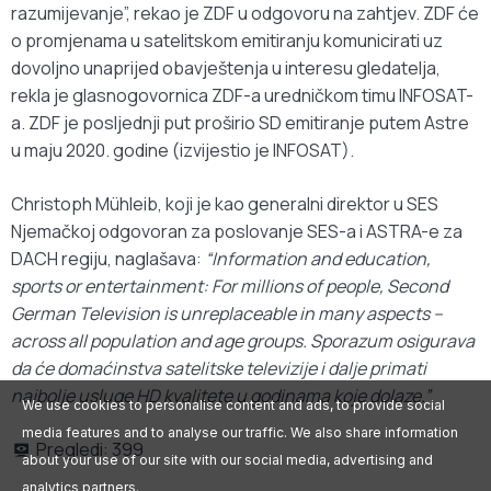
razumijevanje”, rekao je ZDF u odgovoru na zahtjev. ZDF će
o promjenama u satelitskom emitiranju komunicirati uz
dovoljno unaprijed obavještenja u interesu gledatelja,
rekla je glasnogovornica ZDF-a uredničkom timu INFOSAT-
a. ZDF je posljednji put proširio SD emitiranje putem Astre
u maju 2020. godine (izvijestio je INFOSAT).
Christoph Mühleib, koji je kao generalni direktor u SES
Njemačkoj odgovoran za poslovanje SES-a i ASTRA-e za
DACH regiju, naglašava:
“Information and education,
sports or entertainment: For millions of people, Second
German Television is unreplaceable in many aspects –
across all population and age groups. Sporazum osigurava
da će domaćinstva satelitske televizije i dalje primati
najbolje usluge HD kvalitete u godinama koje dolaze.”
We use cookies to personalise content and ads, to provide social
media features and to analyse our traffic. We also share information
Pregledi:
399
about your use of our site with our social media, advertising and
analytics partners.