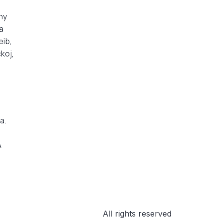
ny
a
eib,
koj,
a.
A
All rights reserved