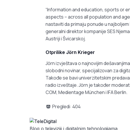
“Information and education, sports or en
aspects – across all population and ag
nastaviti da primaju ponude u najboljem 
generalni direktor kompanije SES Njema
Austriji i Švicarskoj.
Otprilike
Jörn Krieger
Jörn izvještava o najnovijim dešavanjima 
slobodni novinar, specijalizovan za digit
Takođe se bavi univerzitetskim predavanj
radio izveštaje. Jörn je također moderat
COM, Medientage München i IFA Berlin.
Pregledi:
404
Blog o televiziji i digitalnim tehnologijama