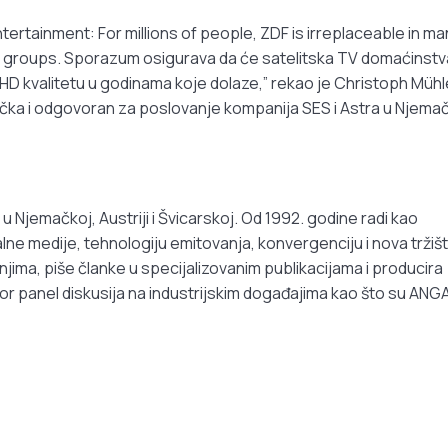
tertainment: For millions of people, ZDF is irreplaceable in ma
e groups. Sporazum osigurava da će satelitska TV domaćinstv
HD kvalitetu u godinama koje dolaze,” rekao je Christoph Mühl
čka i odgovoran za poslovanje kompanija SES i Astra u Njemač
u Njemačkoj, Austriji i Švicarskoj. Od 1992. godine radi kao
alne medije, tehnologiju emitovanja, konvergenciju i nova tržišt
ima, piše članke u specijalizovanim publikacijama i producira
or panel diskusija na industrijskim događajima kao što su ANG