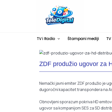
TV i Radio
Štampani mediji
TV
ZDF produžio ugovor za HD
Nemački javni emiter ZDF produžio je ugo
dugoročni kapacitet transpondera na Ast
Obnovljeni sporazum pokriva HD emitova
ugovor sa kompanijom SES za SD distrib