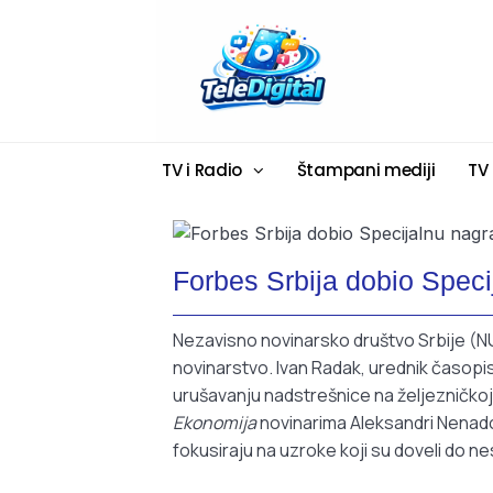
TV i Radio
Štampani mediji
TV
Forbes Srbija dobio Speci
Nezavisno novinarsko društvo Srbije (NUN
novinarstvo. Ivan Radak, urednik časop
urušavanju nadstrešnice na željezničkoj 
Ekonomija
novinarima Aleksandri Nenadovi
fokusiraju na uzroke koji su doveli do 