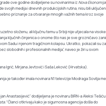
agrade ove godine dodijeljene su novinarima iz
Nova Ekonomija
e svojih medija i dnevnih produkcijskih rutina, nisu bili uključen
 posebno priznanje za otvaranje mnogih važnih tema kroz svoje
uzetno složenu, ali ključnu temu u Srbiji nije utjecala na visoke
anja ključnih činjenica o onome što nas je sve grozničavo zan
Novom Sadu i njenom tragičnom kolapsu. Ukratko, pokazali su z
ez slobodnih i profesionalnih medija”, naveo je žiri u svom
ana Igrić, Mirjana Jevtović i Saša Leković (Hrvatska).
ija je također imala novinara N1 televizije Miodraga Sovilja m
an Anastasijević” dodijeljena je novinaru BIRN-a Aleksi Tešiću
sta.”
Članci otkrivaju kako je sigurnosna agencija došla do