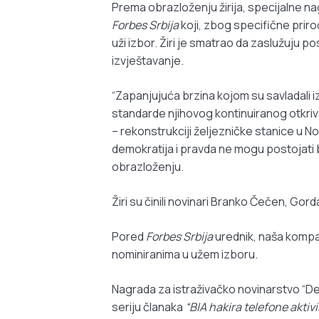
Prema obrazloženju žirija, specijalne n
Forbes Srbija
koji, zbog specifične prirod
uži izbor. Žiri je smatrao da zaslužuju
izvještavanje.
“Zapanjujuća brzina kojom su savladali iz
standarde njihovog kontinuiranog otkriv
– rekonstrukciji željezničke stanice u 
demokratija i pravda ne mogu postojati b
obrazloženju.
Žiri su činili novinari Branko Čečen, Gord
Pored
Forbes Srbija
urednik, naša kompan
nominiranima u užem izboru.
Nagrada za istraživačko novinarstvo “Dej
seriju članaka
“BIA hakira telefone aktivi