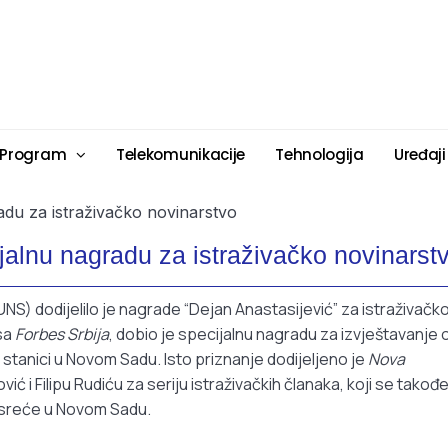
 Program
Telekomunikacije
Tehnologija
Uređaji
jalnu nagradu za istraživačko novinarst
S) dodijelilo je nagrade “Dejan Anastasijević” za istraživačk
isa
Forbes Srbija
, dobio je specijalnu nagradu za izvještavanje 
stanici u Novom Sadu. Isto priznanje dodijeljeno je
Nova
ć i Filipu Rudiću za seriju istraživačkih članaka, koji se takođ
nesreće u Novom Sadu.