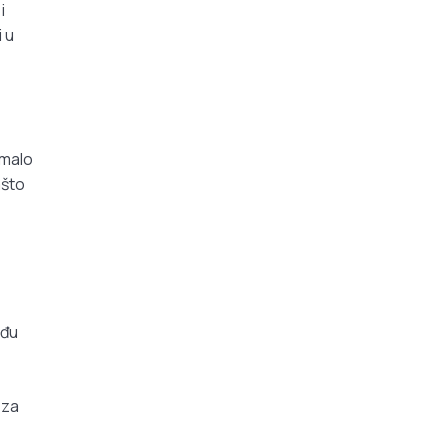
i
i u
imalo
ašto
eđu
 za