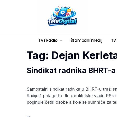
TV i Radio
Štampani mediji
TV
Tag:
Dejan Kerlet
Sindikat radnika BHRT-a 
Samostalni sindikat radnika u BHRT-u traži s
Radiju 1 prilagodi odluci entitetske vlade R
poginule četiri osobe a koje se sumnjiče za te