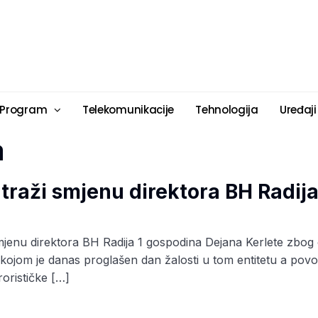
 Program
Telekomunikacije
Tehnologija
Uređaji
a
traži smjenu direktora BH Radija
mjenu direktora BH Radija 1 gospodina Dejana Kerlete zbog
S-a kojom je danas proglašen dan žalosti u tom entitetu a 
rorističke […]