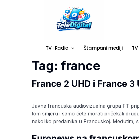
TV i Radio
Štampani mediji
TV
Tag:
france
France 2 UHD i France 3
Javna francuska audiovizuelna grupa FT pripr
tom smjeru i samo ćete morati pričekati drugu
nekoliko predajnika u Francuskoj. Međutim, s
Euronews na francuskom 