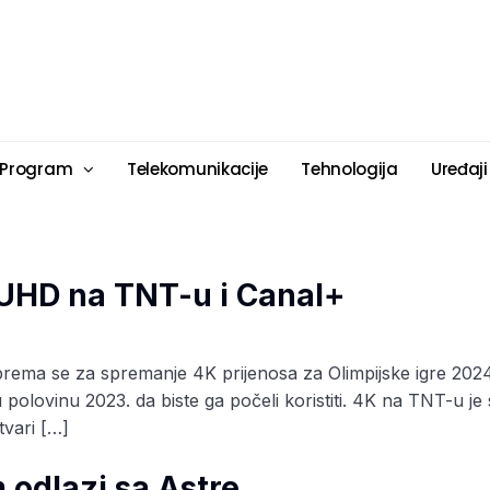
 Program
Telekomunikacije
Tehnologija
Uređaji
 UHD na TNT-u i Canal+
ema se za spremanje 4K prijenosa za Olimpijske igre 2024.
 polovinu 2023. da biste ga počeli koristiti. 4K na TNT-u j
tvari […]
odlazi sa Astre