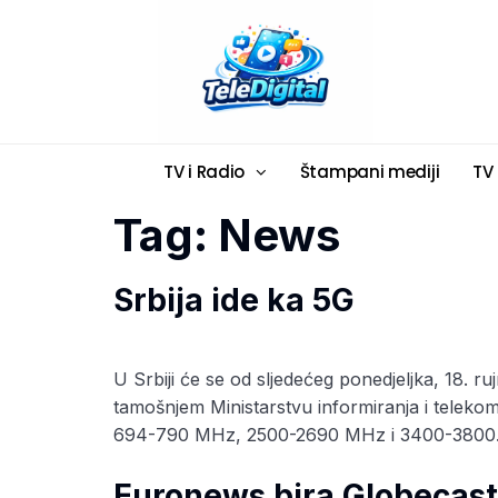
TV i Radio
Štampani mediji
TV
Tag:
News
Srbija ide ka 5G
U Srbiji će se od sljedećeg ponedjeljka, 18. ru
tamošnjem Ministarstvu informiranja i teleko
694-790 MHz, 2500-2690 MHz i 3400-3800. 
Euronews bira Globecast