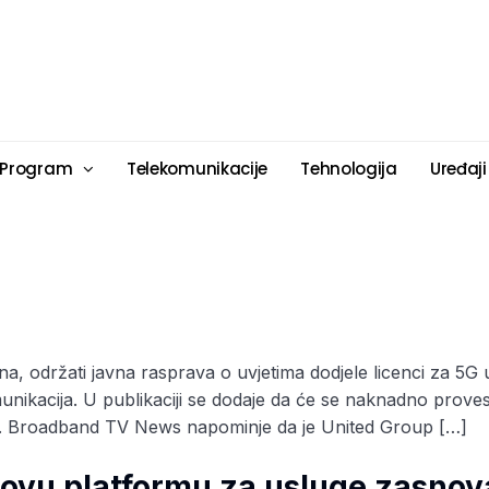
 Program
Telekomunikacije
Tehnologija
Uređaji
jna, održati javna rasprava o uvjetima dodjele licenci za 5G u
munikacija. U publikaciji se dodaje da će se naknadno prove
Broadband TV News napominje da je United Group […]
ovu platformu za usluge zasnov