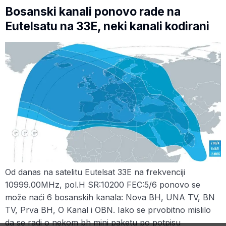
Bosanski kanali ponovo rade na
Eutelsatu na 33E, neki kanali kodirani
Od danas na satelitu Eutelsat 33E na frekvenciji
10999.00MHz, pol.H SR:10200 FEC:5/6 ponovo se
može naći 6 bosanskih kanala: Nova BH, UNA TV, BN
TV, Prva BH, O Kanal i OBN. Iako se prvobitno mislilo
da se radi o nekom bh mini paketu po potpisu