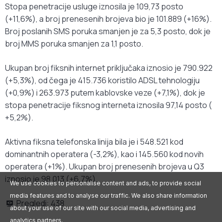
Stopa penetracije usluge iznosila je 109,73 posto
(+11,6%), a broj prenesenih brojeva bio je 101.889 (+16%).
Broj poslanih SMS poruka smanjen je za 5,3 posto, dok je
broj MMS poruka smanjen za 1,1 posto.
Ukupan broj fiksnih internet priključaka iznosio je 790.922
(+5,3%), od čega je 415.736 koristilo ADSL tehnologiju
(+0,9%) i 263.973 putem kablovske veze (+7,1%), dok je
stopa penetracije fiksnog interneta iznosila 97,14 posto (
+5,2%).
Aktivna fiksna telefonska linija bila je i 548.521 kod
dominantnih operatera (-3,2%), kao i 145.560 kod novih
operatera (+1%). Ukupan broj prenesenih brojeva u Q3
iznosio je 98.013 (+6,7%).
We use cookies to personalise content and ads, to provide social
media features and to analyse our traffic. We also share information
Pregledi:
438
about your use of our site with our social media, advertising and
analytics partners.