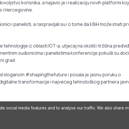
ovoljstvo korisnika, a najavio je i realizaciju novih platformi ko
ne i Hercegovine.
ici i panelisti, a raspravljali su i o tome da li BiH može imati pr
ehnologije iz oblasti IOT-a, utjecaj na okoliš i tržišna predvi
nentnim sudionicima i panelistima konferencije pokušli su doć
ni grad.
d sloganom #shapingthefuture i posala je jasnu poruku o
igitalne transformacije i najvećeg tehnološkog partnera javn
e social media features and to analyse our traffic. We also share in