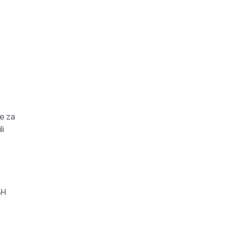
e za
li
BH