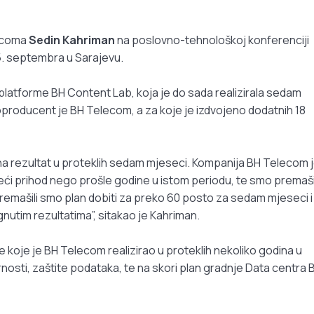
lecoma
Sedin Kahriman
na poslovno-tehnološkoj konferenciji
5. septembra u Sarajevu.
 platforme BH Content Lab, koja je do sada realizirala sedam
 kooproducent je BH Telecom, a za koje je izdvojeno dodatnih 18
 rezultat u proteklih sedam mjeseci. Kompanija BH Telecom j
eći prihod nego prošle godine u istom periodu, te smo premaši
premašili smo plan dobiti za preko 60 posto za sedam mjeseci i
ignutim rezultatima”, sitakao je Kahriman.
 koje je BH Telecom realizirao u proteklih nekoliko godina u
rnosti, zaštite podataka, te na skori plan gradnje Data centra 