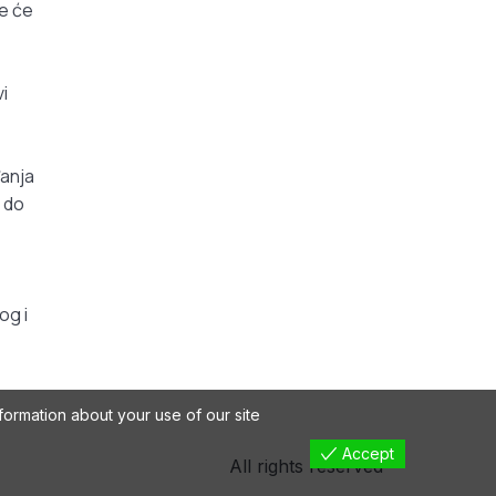
je će
vi
đanja
i do
og i
formation about your use of our site
Accept
All rights reserved