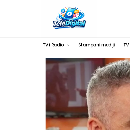
TV i Radio
Štampani mediji
TV