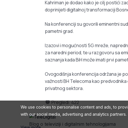
Kahriman je dodao kako je cilj postići zad
doprinijeti digitalnoj transformaciji Bos
Na konferenciji su govorili eminentni sudion
pametni grad.
Izazovi i mogućnosti 5G mreže, napredne t
za naredni period, te u razgovoru sa emi
saznanja kada BiH može imati prvi pamet
Ovogodišnja konferencija održana je po
važnosti BH Telecoma kao predvodnika d
privatnog sektora.
Pregledi:
422
We use cookies to personalise content and ads, to provid
with our social media, advertising and analytics partners.
Blog o televiziji i digitalnim tehnologijama
View more