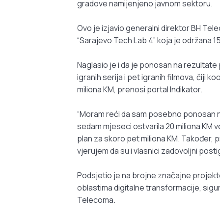
gradove namijenjeno javnom sektoru.
Ovo je izjavio generalni direktor BH Te
“Sarajevo Tech Lab 4” koja je održana 1
Naglasio je i da je ponosan na rezultate
igranih serija i pet igranih filmova, čiji
miliona KM, prenosi portal Indikator.
“Moram reći da sam posebno ponosan na
sedam mjeseci ostvarila 20 miliona KM v
plan za skoro pet miliona KM. Također, 
vjerujem da su i vlasnici zadovoljni post
Podsjetio je na brojne značajne projekte
oblastima digitalne transformacije, sigu
Telecoma.