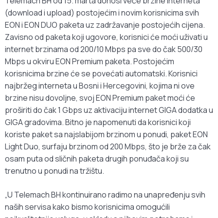
Telemach BH od 15. marta donosi veće brzine interneta
(download i upload) postojećim i novim korisnicima svih
EON i EON DUO paketa uz zadržavanje postojećih cijena.
Zavisno od paketa koji ugovore, korisnici će moći uživati u
internet brzinama od 200/10 Mbps pa sve do čak 500/30
Mbps u okviru EON Premium paketa. Postojećim
korisnicima brzine će se povećati automatski. Korisnici
najbržeg interneta u Bosni i Hercegovini, kojima ni ove
brzine nisu dovoljne, svoj EON Premium paket moći će
proširiti do čak 1 Gbps uz aktivaciju internet GIGA dodatka u
GIGA gradovima. Bitno je napomenuti da korisnici koji
koriste paket sa najslabijom brzinom u ponudi, paket EON
Light Duo, surfaju brzinom od 200 Mbps, što je brže za čak
osam puta od sličnih paketa drugih ponuđača koji su
trenutno u ponudi na tržištu.
„U Telemach BH kontinuirano radimo na unapređenju svih
naših servisa kako bismo korisnicima omogućili