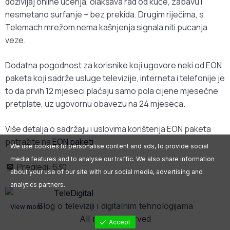
doživljaj online učenja, olakšava rad od kuće, zabavu i
nesmetano surfanje – bez prekida. Drugim riječima, s
Telemach mrežom nema kašnjenja signala niti pucanja
veze.
Dodatna pogodnost za korisnike koji ugovore neki od EON
paketa koji sadrže usluge televizije, interneta i telefonije je
to da prvih 12 mjeseci plaćaju samo pola cijene mjesečne
pretplate, uz ugovornu obavezu na 24 mjeseca.
Više detalja o sadržaju i uslovima korištenja EON paketa
potražite na
EON paketi
.
We use cookies to personalise content and ads, to provide social
media features and to analyse our traffic. We also share information
Pregledi:
630
about your use of our site with our social media, advertising and
analytics partners.
Blog o televiziji i digitalnim tehnologijama
View more
All rights reserved
Accept