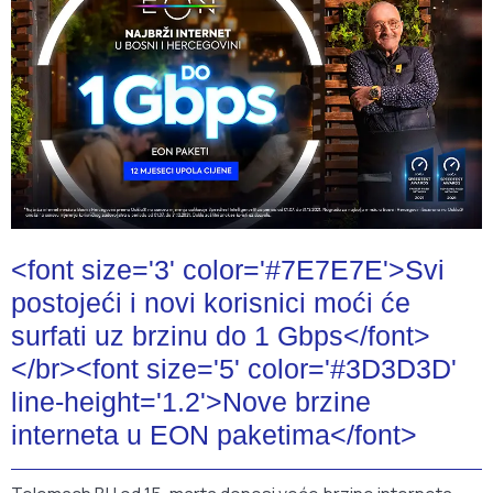
<font size='3' color='#7E7E7E'>Svi
postojeći i novi korisnici moći će
surfati uz brzinu do 1 Gbps</font>
</br><font size='5' color='#3D3D3D'
line-height='1.2'>Nove brzine
interneta u EON paketima</font>