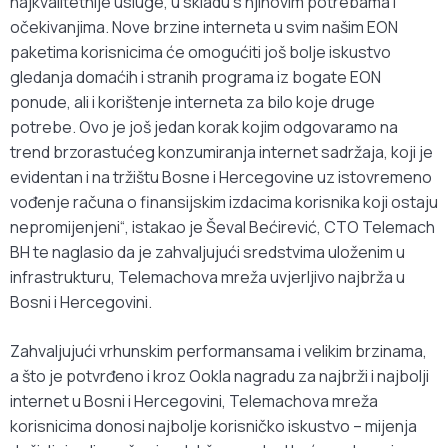
najkvalitetnije usluge, u skladu s njihovim potrebama i
očekivanjima. Nove brzine interneta u svim našim EON
paketima korisnicima će omogućiti još bolje iskustvo
gledanja domaćih i stranih programa iz bogate EON
ponude, ali i korištenje interneta za bilo koje druge
potrebe. Ovo je još jedan korak kojim odgovaramo na
trend brzorastućeg konzumiranja internet sadržaja, koji je
evidentan i na tržištu Bosne i Hercegovine uz istovremeno
vođenje računa o finansijskim izdacima korisnika koji ostaju
nepromijenjeni“, istakao je Ševal Bećirević, CTO Telemach
BH te naglasio da je zahvaljujući sredstvima uloženim u
infrastrukturu, Telemachova mreža uvjerljivo najbrža u
Bosni i Hercegovini.
Zahvaljujući vrhunskim performansama i velikim brzinama,
a što je potvrđeno i kroz Ookla nagradu za najbrži i najbolji
internet u Bosni i Hercegovini, Telemachova mreža
korisnicima donosi najbolje korisničko iskustvo – mijenja