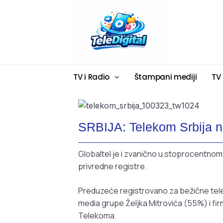
TV i Radio
Štampani mediji
TV
SRBIJA: Telekom Srbija no
Globaltel je i zvanično u stoprocentnom
privredne registre.
Preduzeće registrovano za bežične telek
media grupe Željka Mitrovića (55%) i f
Telekoma.