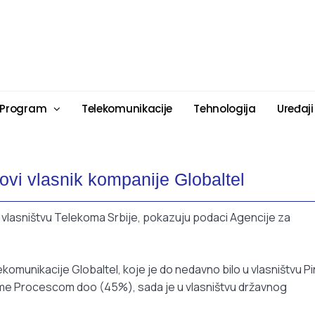
 Program
Telekomunikacije
Tehnologija
Uređaji
vi vlasnik kompanije Globaltel
 vlasništvu Telekoma Srbije, pokazuju podaci Agencije za
omunikacije Globaltel, koje je do nedavno bilo u vlasništvu Pi
irme Procescom doo (45%), sada je u vlasništvu državnog