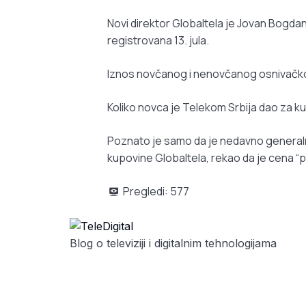
Novi direktor Globaltela je Jovan Bogda
registrovana 13. jula.
Iznos novčanog i nenovčanog osnivačko
Koliko novca je Telekom Srbija dao za k
Poznato je samo da je nedavno generalni
kupovine Globaltela, rekao da je cena “pos
Pregledi:
577
Blog o televiziji i digitalnim tehnologijama