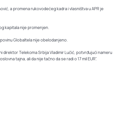
nović, a promena rukovodećeg kadra i vlasništva u APR je
g kapitala nije promenjen.
upovinu Globaltela nije obelodanjeno.
 direktor Telekoma Srbija Vladimir Lučić, potvrđujući nameru
lovna tajna, ali da nije tačno da se radi o 17 mil EUR”.