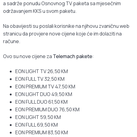
a sadrže ponudu Osnovnog TV paketa sa mjesečnim
održavanjem KKS u svom paketu.
Na obavijesti su poslali korisnike na njihovu zvaničnu web
stranicu da provjere nove cijene koje će im dolaziti na
račune.
Ovo su nove cijene za
Telemach pakete
:
EON LIGHT TV 26,50 KM
EON FULL TV 32,50 KM
EON PREMIUM TV 47,50 KM
EON LIGHT DUO 49,50 KM
EON FULL DUO 61,50 KM
EON PREMIUM DUO 76,50 KM
EON LIGHT 59,50 KM
EON FULL 69,50 KM
EON PREMIUM 83,50 KM