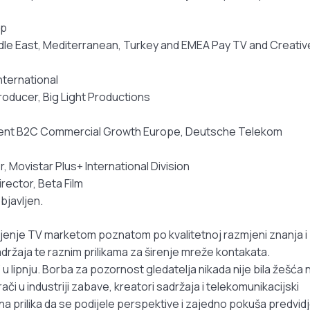
up
dle East, Mediterranean, Turkey and EMEA Pay TV and Creativ
nternational
roducer, Big Light Productions
ident B2C Commercial Growth Europe, Deutsche Telekom
 Movistar Plus+ International Division
rector, Beta Film
bjavljen.
ljenje TV marketom poznatom po kvalitetnoj razmjeni znanja i
adržaja te raznim prilikama za širenje mreže kontakata.
 lipnju. Borba za pozornost gledatelja nikada nije bila žešća
ači u industriji zabave, kreatori sadržaja i telekomunikacijski
a prilika da se podijele perspektive i zajedno pokuša predvidj