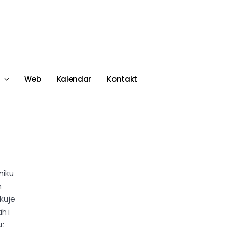
Web
Kalendar
Kontakt
niku
m
ekuje
h i
u: