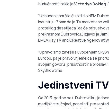
budućnost.”, rekla je
Victoriya Boklag
,
“Uzbuđen sam što ću biti dio NEM Dubrovn
industriju. Znam da je TV market dao velik
proteklog desetljeća i da će prisustvovat
prekrasnom Dubrovniku.”, izjavio je J
ami
EMEA Pay TV and CReative Agency at Wa
“Upravo smo završili s uvođenjem SkySho
Europu, pa je pravo vrijeme da se pridru
svojem govoru i prisutnosti na proslavi 
SkyShowtime.
Jedinstveni TV
Od 2013. godine se u Dubrovniku, jednom 
medijski stručnjaci, panelisti i prezenteri