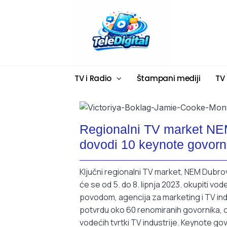
TV i Radio
Štampani mediji
TV
Regionalni TV market NE
dovodi 10 keynote govorn
Ključni regionalni TV market, NEM Dubrov
će se od 5. do 8. lipnja 2023. okupiti vod
povodom, agencija za marketing i TV ind
potvrdu oko 60 renomiranih govornika, od
vodećih tvrtki TV industrije. Keynote 