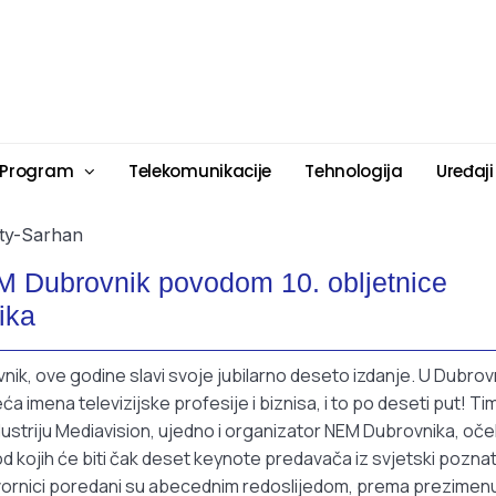
 Program
Telekomunikacije
Tehnologija
Uređaji
M Dubrovnik povodom 10. obljetnice
ika
nik, ove godine slavi svoje jubilarno deseto izdanje. U Dubrov
eća imena televizijske profesije i biznisa, i to po deseti put! Ti
ustriju Mediavision, ujedno i organizator NEM Dubrovnika, oč
 kojih će biti čak deset keynote predavača iz svjetski poznati
govornici poredani su abecednim redoslijedom, prema prezimen