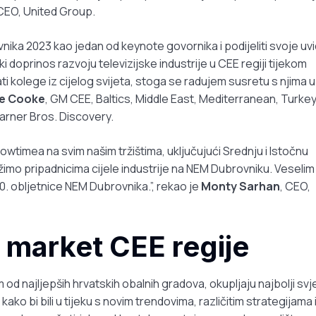
 CEO, United Group.
ika 2023 kao jedan od keynote govornika i podijeliti svoje uv
i doprinos razvoju televizijske industrije u CEE regiji tijekom
i kolege iz cijelog svijeta, stoga se radujem susretu s njima u
e Cooke
, GM CEE, Baltics, Middle East, Mediterranean, Turke
rner Bros. Discovery.
wtimea na svim našim tržištima, uključujući Srednju i Istočnu
žimo pripadnicima cijele industrije na NEM Dubrovniku. Veselim
10. obljetnice NEM Dubrovnika.”, rekao je
Monty Sarhan
, CEO,
 market CEE regije
od najljepših hrvatskih obalnih gradova, okupljaju najbolji svj
 kako bi bili u tijeku s novim trendovima, različitim strategijama 