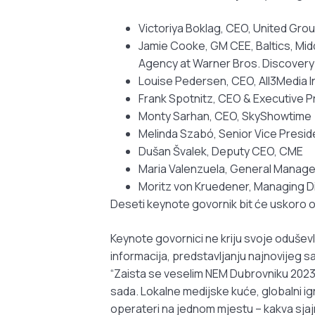
Victoriya Boklag, CEO, United Gro
Jamie Cooke, GM CEE, Baltics, Mid
Agency at Warner Bros. Discovery
Louise Pedersen, CEO, All3Media I
Frank Spotnitz, CEO & Executive P
Monty Sarhan, CEO, SkyShowtime
Melinda Szabó, Senior Vice Pres
Dušan Švalek, Deputy CEO, CME
Maria Valenzuela, General Manager,
Moritz von Kruedener, Managing Di
Deseti keynote govornik bit će uskoro o
Keynote govornici ne kriju svoje odušev
informacija, predstavljanju najnovijeg s
“Zaista se veselim NEM Dubrovniku 2023 u
sada. Lokalne medijske kuće, globalni igr
operateri na jednom mjestu – kakva sjajn