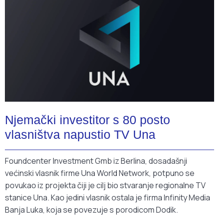
Njemački investitor s 80 posto
vlasništva napustio TV Una
Foundcenter Investment Gmb iz Berlina, dosadašnji
većinski vlasnik firme Una World Network, potpuno se
povukao iz projekta čiji je cilj bio stvaranje regionalne TV
stanice Una. Kao jedini vlasnik ostala je firma Infinity Media
Banja Luka, koja se povezuje s porodicom Dodik.