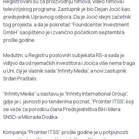
Registrovani su za proizvodnju filmova, video filmova i
televizijskog programa. Zastupnik je bio Dejan Jocić kao
predsjednik Upravnog odbora. Da je Jocić idejni začetnik
tog projekta, a da je pokretač “Foundcenter Investment
GmbH” saopšteno je i zvanično početkom septembra
prošle godine.
Međutim, u Registru poslovnih subjekata RS-a sada je
vidljivo da od njemačkih investitora i Jocića više nema traga
u Uni, čiji je vlasnik sada “Infinity Media”, a novi zastupnik
Srđan Praštalo.
“Infinity Media” u sastavu je “Infinity International Group”,
gdje je i, javnosti po tenderima poznat, “Prointer ITSS”, koji
se veže za porodicu člana Predsjedništva BiH i lidera
SNSD-a Milorada Dodika.
Kompanija “Prointer ITSS” prošle godine je u potpunosti