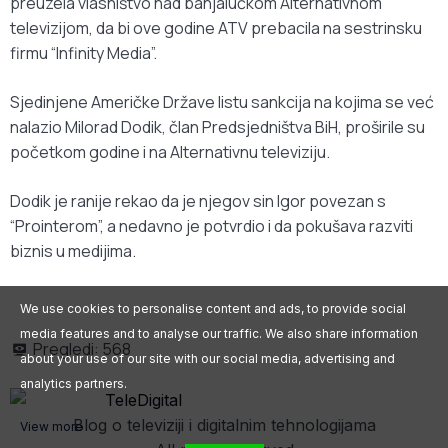
preuzela vlasništvo nad banjalučkom Alternativnom
televizijom, da bi ove godine ATV prebacila na sestrinsku
firmu “Infinity Media”.
Sjedinjene Američke Države listu sankcija na kojima se već
nalazio Milorad Dodik, član Predsjedništva BiH, proširile su
početkom godine i na Alternativnu televiziju.
Dodik je ranije rekao da je njegov sin Igor povezan s
“Prointerom”, a nedavno je potvrdio i da pokušava razviti
biznis u medijima.
We use cookies to personalise content and ads, to provide social
media features and to analyse our traffic. We also share information
Pregledi:
568
about your use of our site with our social media, advertising and
analytics partners.
Blog o televiziji i digitalnim tehnologijama
View more