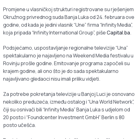
Promjene u vlasničkoj strukturi registrovane su rješenjem
Okružnog privrednog suda Banja Luka od 24. februara ove
godine, od kada je jedini vlasnik “Une” firma “Infinity Media”,
koja pripada “Infinity International Group”, piše
Capital.ba
.
Podsjećamo, uspostavljanje regionalne televizije “Una”
spektakularno je najavljeno na Weekend Media festivalu u
Rovinju prošle godine. Emitovanje programa započeli su
krajem godine, ali ono što je do sada spektakularno
najavljivano gledaoci nisu imali priliku vidjeti.
Za potrebe pokretanja televizije u Banjoj Luci je osnovano
nekoliko preduzeća, između ostalog i “Una World Network”,
čiji su osnivači bili “Infinity Media” Banja Luka s udjelom od
20 posto i “Foundcenter Investment GmbH” Berlin s 80
posto učešća.